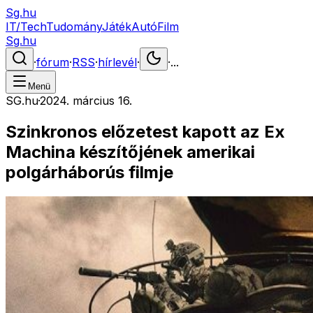
Sg.hu
IT/Tech
Tudomány
Játék
Autó
Film
Sg.hu
·
fórum
·
RSS
·
hírlevél
·
·
...
Menü
SG.hu
·
2024. március 16.
Szinkronos előzetest kapott az Ex
Machina készítőjének amerikai
polgárháborús filmje