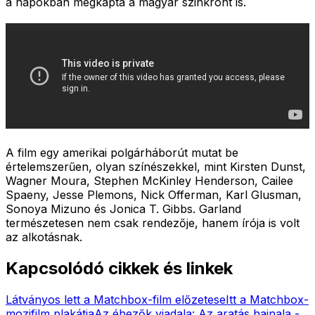
a napokban megkapta a magyar szinkront is.
A film egy amerikai polgárháborút mutat be
értelemszerűen, olyan színészekkel, mint Kirsten Dunst,
Wagner Moura, Stephen McKinley Henderson, Cailee
Spaeny, Jesse Plemons, Nick Offerman, Karl Glusman,
Sonoya Mizuno és Jonica T. Gibbs. Garland
természetesen nem csak rendezője, hanem írója is volt
az alkotásnak.
Kapcsolódó cikkek és linkek
Látványos lett a Matchbox-film előzetese
Itt a Matchbox-
mozifilm plakátja
Az éhezők viadala: Az aratás hajnala -