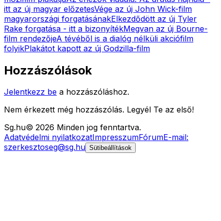
itt az új magyar előzetes
Vége az új John Wick-film
magyarországi forgatásának
Elkezdődött az új Tyler
Rake forgatása - itt a bizonyíték
Megvan az új Bourne-
film rendezője
A tévéből is a dialóg nélküli akciófilm
folyik
Plakátot kapott az új Godzilla-film
Hozzászólások
Jelentkezz be
a hozzászóláshoz.
Nem érkezett még hozzászólás. Legyél Te az első!
Sg
.hu
©
2026
Minden jog fenntartva.
Adatvédelmi nyilatkozat
Impresszum
Fórum
E-mail:
szerkesztoseg@sg.hu
Sütibeállítások