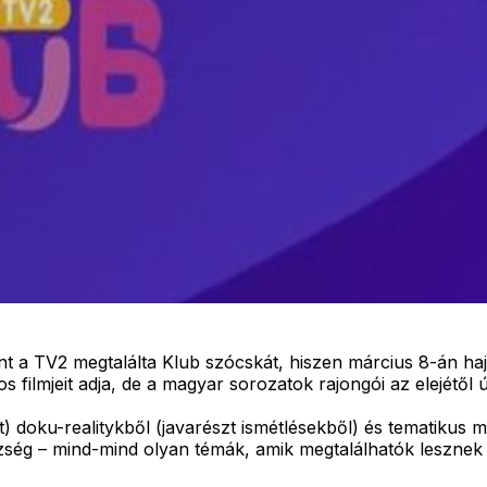
rint a TV2 megtalálta Klub szócskát, hiszen március 8-án 
 filmjeit adja, de a magyar sorozatok rajongói az elejétől
) doku-realitykből (javarészt ismétlésekből) és tematikus 
 egészség – mind-mind olyan témák, amik megtalálhatók leszne