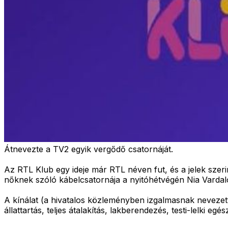
Átnevezte a TV2 egyik vergődő csatornáját.
Az RTL Klub egy ideje már RTL néven fut, és a jelek sze
nőknek szóló kábelcsatornája a nyitóhétvégén Nia Vardalos
A kínálat (a hivatalos közleményben izgalmasnak nevezett
állattartás, teljes átalakítás, lakberendezés, testi-lelki