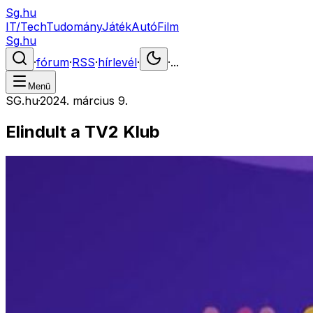
Sg.hu
IT/Tech
Tudomány
Játék
Autó
Film
Sg.hu
·
fórum
·
RSS
·
hírlevél
·
·
...
Menü
SG.hu
·
2024. március 9.
Elindult a TV2 Klub