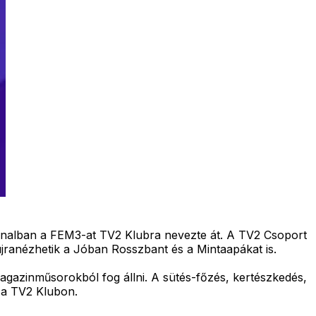
hajnalban a FEM3-at TV2 Klubra nevezte át. A TV2 Csoport
 újranézhetik a Jóban Rosszbant és a Mintaapákat is.
magazinműsorokból fog állni. A sütés-főzés, kertészkedés,
k a TV2 Klubon.