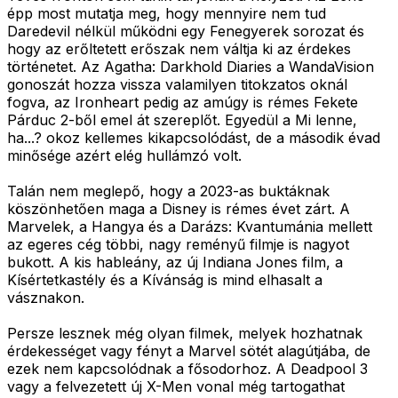
épp most mutatja meg, hogy mennyire nem tud
Daredevil nélkül működni egy Fenegyerek sorozat és
hogy az erőltetett erőszak nem váltja ki az érdekes
történetet. Az Agatha: Darkhold Diaries a WandaVision
gonoszát hozza vissza valamilyen titokzatos oknál
fogva, az Ironheart pedig az amúgy is rémes Fekete
Párduc 2-ből emel át szereplőt. Egyedül a Mi lenne,
ha...? okoz kellemes kikapcsolódást, de a második évad
minősége azért elég hullámzó volt.
Talán nem meglepő, hogy a 2023-as buktáknak
köszönhetően maga a Disney is rémes évet zárt. A
Marvelek, a Hangya és a Darázs: Kvantumánia mellett
az egeres cég többi, nagy reményű filmje is nagyot
bukott. A kis hableány, az új Indiana Jones film, a
Kísértetkastély és a Kívánság is mind elhasalt a
vásznakon.
Persze lesznek még olyan filmek, melyek hozhatnak
érdekességet vagy fényt a Marvel sötét alagútjába, de
ezek nem kapcsolódnak a fősodorhoz. A Deadpool 3
vagy a felvezetett új X-Men vonal még tartogathat