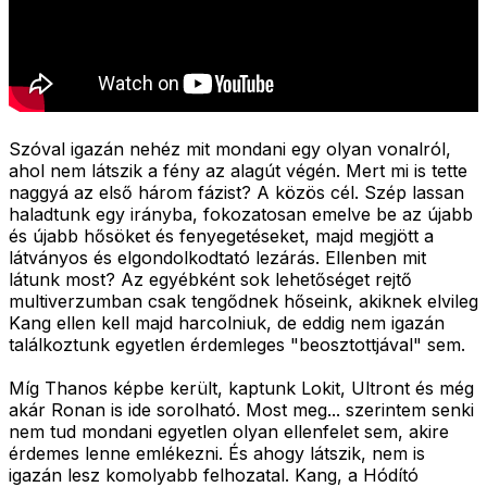
Szóval igazán nehéz mit mondani egy olyan vonalról,
ahol nem látszik a fény az alagút végén. Mert mi is tette
naggyá az első három fázist? A közös cél. Szép lassan
haladtunk egy irányba, fokozatosan emelve be az újabb
és újabb hősöket és fenyegetéseket, majd megjött a
látványos és elgondolkodtató lezárás. Ellenben mit
látunk most? Az egyébként sok lehetőséget rejtő
multiverzumban csak tengődnek hőseink, akiknek elvileg
Kang ellen kell majd harcolniuk, de eddig nem igazán
találkoztunk egyetlen érdemleges "beosztottjával" sem.
Míg Thanos képbe került, kaptunk Lokit, Ultront és még
akár Ronan is ide sorolható. Most meg... szerintem senki
nem tud mondani egyetlen olyan ellenfelet sem, akire
érdemes lenne emlékezni. És ahogy látszik, nem is
igazán lesz komolyabb felhozatal. Kang, a Hódító