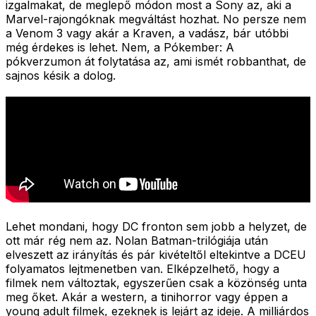
izgalmakat, de meglepő módon most a Sony az, aki a
Marvel-rajongóknak megváltást hozhat. No persze nem
a Venom 3 vagy akár a Kraven, a vadász, bár utóbbi
még érdekes is lehet. Nem, a Pókember: A
pókverzumon át folytatása az, ami ismét robbanthat, de
sajnos késik a dolog.
Lehet mondani, hogy DC fronton sem jobb a helyzet, de
ott már rég nem az. Nolan Batman-trilógiája után
elveszett az irányítás és pár kivételtől eltekintve a DCEU
folyamatos lejtmenetben van. Elképzelhető, hogy a
filmek nem változtak, egyszerűen csak a közönség unta
meg őket. Akár a western, a tinihorror vagy éppen a
young adult filmek, ezeknek is lejárt az ideje. A milliárdos