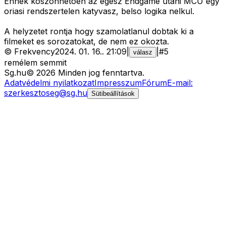
Ennek koszonhetoen az egesz Endgame utani MCU egy
oriasi rendszertelen katyvasz, belso logika nelkul.
A helyzetet rontja hogy szamolatlanul dobtak ki a
filmeket es sorozatokat, de nem ez okozta.
©
Frekvency
2024. 01. 16.
.
21:09
|
|
#
5
válasz
remélem semmit
Sg
.hu
©
2026
Minden jog fenntartva.
Adatvédelmi nyilatkozat
Impresszum
Fórum
E-mail:
szerkesztoseg@sg.hu
Sütibeállítások