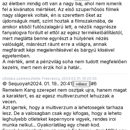
az életben mindig ott van a nagy baj, ahol nem ismerik
fel a kivánatos mértéket. Az első szuperhősös filmek
nagy slágerek voltak, én is szerettem őket az
újdonságuk miatt, színt hoztak a filmszakmába, de
amikor ebből futószalagárú lett, a nézők nagyrésze
fanyalogva fordult el ettől az egész termékelőállítástól,
mert meglátta benne egyrészt a hülyének nézés
valóságát, másrészt ráunt erre a világra, annak
megfáradt képi megjelenítésével és bárgyú kliséivel
egyetemben.
A mérték, amit a pénzvilág soha nem tudott megfelelően
kezelni, mert nem érzik hol a határ..
Utoljára szerkesztette: Frekvency, 2024.03.31. 19:20:30
©
Sequoyah
2024. 01. 19.
.
20:41
|
|
#
6
válasz
Remelem Kang szerepet nem osztjak ujra, hanem magat
a karaktert, es az egesz multiverzumot lehuzzak a
vecen.
Azt igertek, hogy a multiverzum a lehetosegek tarhaza
lesz. De a valosagban csak egy kifogas, hogy a leheto
leghulyebb otleteket kepernyore vigyek, rendes iroi
munka nelkul... Gyakorlatilag egy cheat-kod.