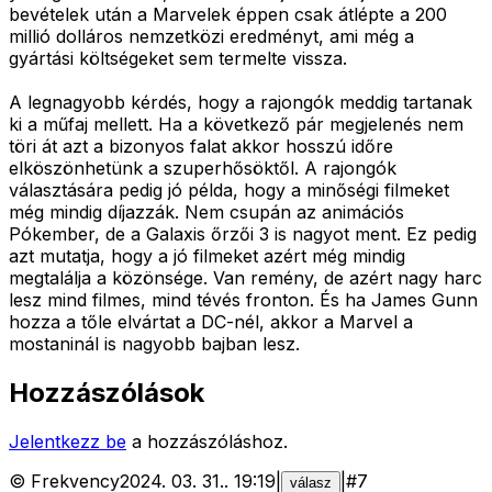
bevételek után a Marvelek éppen csak átlépte a 200
millió dolláros nemzetközi eredményt, ami még a
gyártási költségeket sem termelte vissza.
A legnagyobb kérdés, hogy a rajongók meddig tartanak
ki a műfaj mellett. Ha a következő pár megjelenés nem
töri át azt a bizonyos falat akkor hosszú időre
elköszönhetünk a szuperhősöktől. A rajongók
választására pedig jó példa, hogy a minőségi filmeket
még mindig díjazzák. Nem csupán az animációs
Pókember, de a Galaxis őrzői 3 is nagyot ment. Ez pedig
azt mutatja, hogy a jó filmeket azért még mindig
megtalálja a közönsége. Van remény, de azért nagy harc
lesz mind filmes, mind tévés fronton. És ha James Gunn
hozza a tőle elvártat a DC-nél, akkor a Marvel a
mostaninál is nagyobb bajban lesz.
Hozzászólások
Jelentkezz be
a hozzászóláshoz.
©
Frekvency
2024. 03. 31.
.
19:19
|
|
#
7
válasz