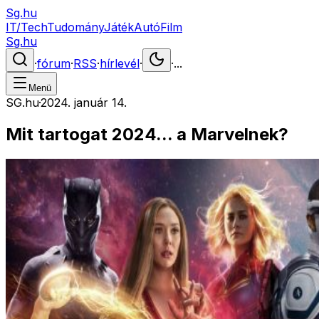
Sg.hu
IT/Tech
Tudomány
Játék
Autó
Film
Sg.hu
·
fórum
·
RSS
·
hírlevél
·
·
...
Menü
SG.hu
·
2024. január 14.
Mit tartogat 2024... a Marvelnek?