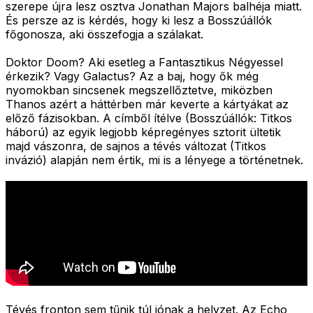
szerepe újra lesz osztva Jonathan Majors balhéja miatt.
És persze az is kérdés, hogy ki lesz a Bosszúállók
főgonosza, aki összefogja a szálakat.
Doktor Doom? Aki esetleg a Fantasztikus Négyessel
érkezik? Vagy Galactus? Az a baj, hogy ők még
nyomokban sincsenek megszellőztetve, miközben
Thanos azért a háttérben már keverte a kártyákat az
előző fázisokban. A címből ítélve (Bosszúállók: Titkos
háború) az egyik legjobb képregényes sztorit ültetik
majd vászonra, de sajnos a tévés változat (Titkos
invázió) alapján nem értik, mi is a lényege a történetnek.
Tévés fronton sem tűnik túl jónak a helyzet. Az Echo