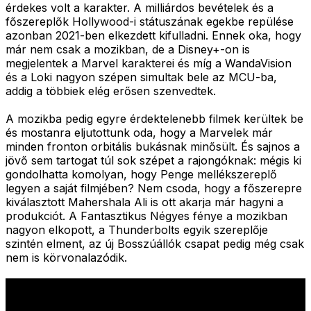
érdekes volt a karakter. A milliárdos bevételek és a
főszereplők Hollywood-i státuszának egekbe repülése
azonban 2021-ben elkezdett kifulladni. Ennek oka, hogy
már nem csak a mozikban, de a Disney+-on is
megjelentek a Marvel karakterei és míg a WandaVision
és a Loki nagyon szépen simultak bele az MCU-ba,
addig a többiek elég erősen szenvedtek.
A mozikba pedig egyre érdektelenebb filmek kerültek be
és mostanra eljutottunk oda, hogy a Marvelek már
minden fronton orbitális bukásnak minősült. És sajnos a
jövő sem tartogat túl sok szépet a rajongóknak: mégis ki
gondolhatta komolyan, hogy Penge mellékszereplő
legyen a saját filmjében? Nem csoda, hogy a főszerepre
kiválasztott Mahershala Ali is ott akarja már hagyni a
produkciót. A Fantasztikus Négyes fénye a mozikban
nagyon elkopott, a Thunderbolts egyik szereplője
szintén elment, az új Bosszúállók csapat pedig még csak
nem is körvonalazódik.