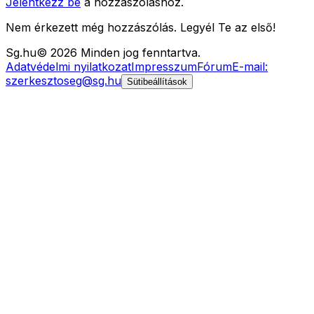
Jelentkezz be
a hozzászóláshoz.
Nem érkezett még hozzászólás. Legyél Te az első!
Sg
.hu
©
2026
Minden jog fenntartva.
Adatvédelmi nyilatkozat
Impresszum
Fórum
E-mail:
szerkesztoseg@sg.hu
Sütibeállítások