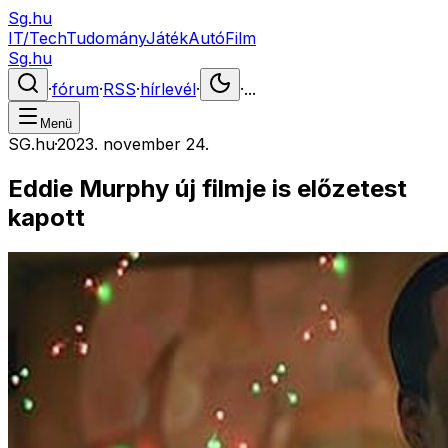
Sg.hu
IT/Tech
Tudomány
Játék
Autó
Film
Sg.hu
·
fórum
·
RSS
·
hírlevél
·
·
...
Menü
SG.hu
·
2023. november 24.
Eddie Murphy új filmje is előzetest
kapott