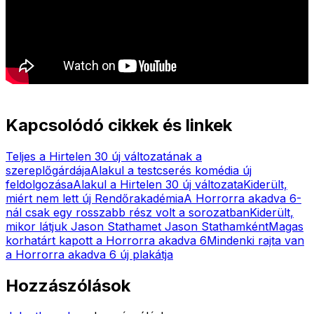
Kapcsolódó cikkek és linkek
Teljes a Hirtelen 30 új változatának a
szereplőgárdája
Alakul a testcserés komédia új
feldolgozása
Alakul a Hirtelen 30 új változata
Kiderült,
miért nem lett új Rendőrakadémia
A Horrorra akadva 6-
nál csak egy rosszabb rész volt a sorozatban
Kiderült,
mikor látjuk Jason Stathamet Jason Stathamként
Magas
korhatárt kapott a Horrorra akadva 6
Mindenki rajta van
a Horrorra akadva 6 új plakátja
Hozzászólások