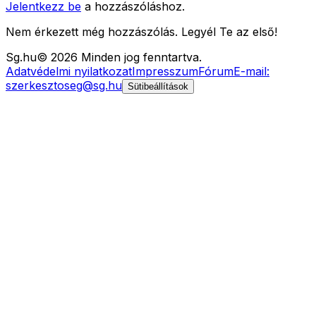
Jelentkezz be
a hozzászóláshoz.
Nem érkezett még hozzászólás. Legyél Te az első!
Sg
.hu
©
2026
Minden jog fenntartva.
Adatvédelmi nyilatkozat
Impresszum
Fórum
E-mail:
szerkesztoseg@sg.hu
Sütibeállítások