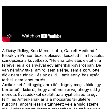
A Daisy Ridley, Ben Mendelsohn, Garrett Hedlund és
Brooklyn Prince főszereplésével készített film hivatalos
szinopszisa a következő: "
Helena tökéletes életet él a
férjével és a kislányával egy amerikai kisvárosban. De
van néhány titka, amiről sem a férje, sem a körülötte
élők nem tudnak – és az az idill, amit ennyi hazugság
terhel, nem lehet tartós.
Amikor két életfogytiglanra ítélt fogoly megszökik egy
börtönből, kiderül, hogy a nő nem árva, ahogy eddig
mondta. Évtizedekkel ezelőtt az anyját elrabolta egy
férfi, és Amerikának arra a mocsaras területére
hurcolta, ahol teljesen eltűnhetett vele a világ szeme
elől. Helena ott született a rabságban, és tízéves volt,