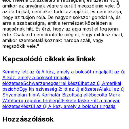
amikor az anyjának végre sikerült megszöknie vele. Ő
azóta bujkál, nem akar tudni az apjáról, és nem akarja,
hogy az tudjon róla. De nagyon sokszor gondol rá, és
arra a szabadságra, amit a természet közelében a
magáénak hitt. És érzi, hogy az apja most el fog jönni
érte. Csak azt nem döntötte még el, hogy mit tesz majd,
amikor szembetalálkoznak: harcba száll, vagy
megszökik vele.
"
Kapcsolódó cikkek és linkek
Kemény lett az új A kéz, amely a bölcsőt ringatja
Itt az új
A kéz, amely a bölcsőt ringatja
előzetese
Schwarzeneggerrel készülhet az új Amerikai
pszichó
Egy kis szívesség 2: itt az új előzetes
Alakul az új
Shyamalan-film
A Korhatár Bizottság ellébecolta Mark
Wahlberg repülős thrillerjét
Fekete táska - itt a magyar
előzetes
Készül az új A kéz, amely a bölcsőt ringatja
Hozzászólások