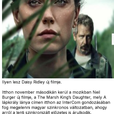
Ilyen lesz Daisy Ridley új filmje.
Itthon november másodikán kerül a mozikban Neil
Burger új filmje, a The Marsh King’s Daughter, mely A
lápkirály lánya címen itthon az InterCom gondozásában
fog megjelenni magyar szinkronos változatban, ahogy
arról a lenti szinkronizált előzetes is árulkodik.