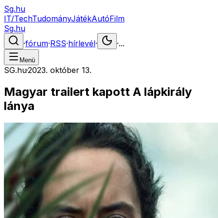
Sg.hu
IT/Tech
Tudomány
Játék
Autó
Film
Sg.hu
·
fórum
·
RSS
·
hírlevél
·
·
...
Menü
SG.hu
·
2023. október 13.
Magyar trailert kapott A lápkirály
lánya