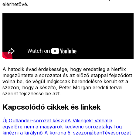
elérhetővé.
A hatodik évad érdekessége, hogy eredetileg a Netflix
megszüntette a sorozatot és az előző etappal fejeződött
volna be, de végül mégiscsak berendelésre került ez a
szezon, hogy a készítő, Peter Morgan eredeti tervei
szerint fejezhesse be azt.
Kapcsolódó cikkek és linkek
Új Outlander-sorozat készül
A Vikingek: Valhalla
egyelőre nem a magyarok kedvenc sorozata
Így fog
kinézni a királynő A korona 5. szezonjában
Tévésorozat