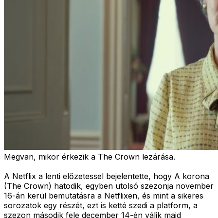
Megvan, mikor érkezik a The Crown lezárása.
A Netflix a lenti előzetessel bejelentette, hogy A korona
(The Crown) hatodik, egyben utolsó szezonja november
16-án kerül bemutatásra a Netflixen, és mint a sikeres
sorozatok egy részét, ezt is ketté szedi a platform, a
szezon második fele december 14-én válik majd