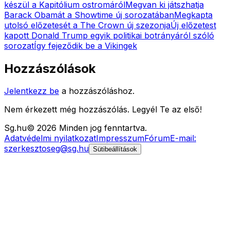
készül a Kapitólium ostromáról
Megvan ki játszhatja
Barack Obamát a Showtime új sorozatában
Megkapta
utolsó előzetesét a The Crown új szezonja
Új előzetest
kapott Donald Trump egyik politikai botrányáról szóló
sorozat
Így fejeződik be a Vikingek
Hozzászólások
Jelentkezz be
a hozzászóláshoz.
Nem érkezett még hozzászólás. Legyél Te az első!
Sg
.hu
©
2026
Minden jog fenntartva.
Adatvédelmi nyilatkozat
Impresszum
Fórum
E-mail:
szerkesztoseg@sg.hu
Sütibeállítások