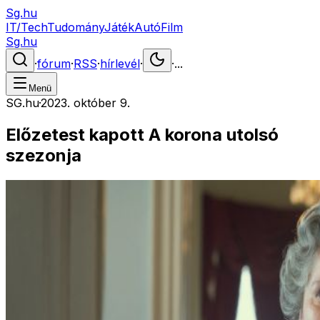
Sg.hu
IT/Tech
Tudomány
Játék
Autó
Film
Sg.hu
·
fórum
·
RSS
·
hírlevél
·
·
...
Menü
SG.hu
·
2023. október 9.
Előzetest kapott A korona utolsó
szezonja