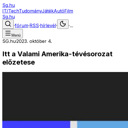
Sg.hu
IT/Tech
Tudomány
Játék
Autó
Film
Sg.hu
·
fórum
·
RSS
·
hírlevél
·
·
...
Menü
SG.hu
·
2023. október 4.
Itt a Valami Amerika-tévésorozat
előzetese