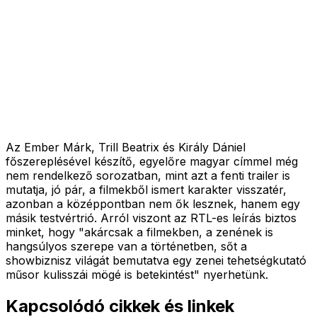
Az Ember Márk, Trill Beatrix és Király Dániel
főszereplésével készítő, egyelőre magyar címmel még
nem rendelkező sorozatban, mint azt a fenti trailer is
mutatja, jó pár, a filmekből ismert karakter visszatér,
azonban a középpontban nem ők lesznek, hanem egy
másik testvértrió. Arról viszont az RTL-es leírás biztos
minket, hogy "
akárcsak a filmekben, a zenének is
hangsúlyos szerepe van a történetben, sőt a
showbiznisz világát bemutatva egy zenei tehetségkutató
műsor kulisszái mögé is betekintést
" nyerhetünk.
Kapcsolódó cikkek és linkek