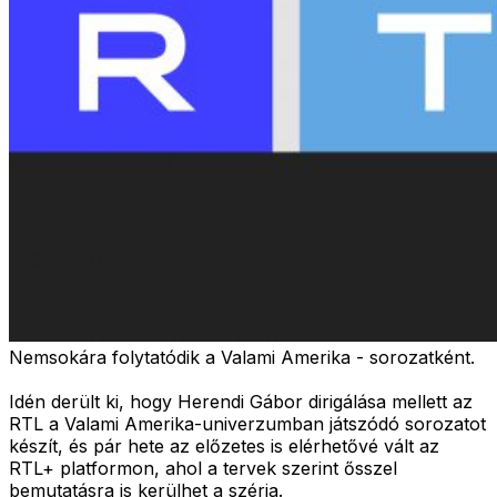
Nemsokára folytatódik a Valami Amerika - sorozatként.
Idén derült ki, hogy Herendi Gábor dirigálása mellett az
RTL a Valami Amerika-univerzumban játszódó sorozatot
készít, és pár hete az előzetes is elérhetővé vált az
RTL+ platformon, ahol a tervek szerint ősszel
bemutatásra is kerülhet a széria.