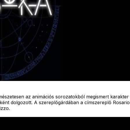
rmészetesen az animációs sorozatokból megismert karakter l
ként dolgozott. A szereplőgárdában a címszereplő Rosario 
izzo.