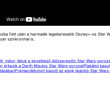
Boba Fett után a harmadik legsikeresebb Disney+-os Star W
ar szinkronnal is.
lt, mikor látjuk a következő élőszereplős Star Wars-soroza
kor érkezik a Darth Maulos Star Wars-sorozat
Plakátot kapot
atásában
Premierdátumot kapott az egyik legjobb Star Wars