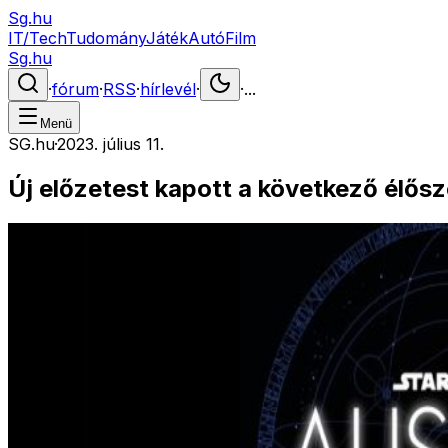
Sg.hu
IT/Tech
Tudomány
Játék
Autó
Film
Sg.hu
·
fórum
·
RSS
·
hírlevél
·
·
...
Menü
SG.hu
·
2023. július 11.
Új előzetest kapott a következő élős