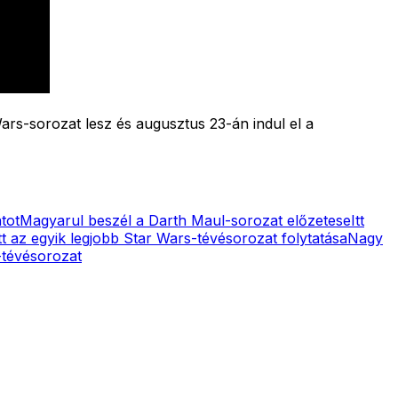
ars-sorozat lesz és augusztus 23-án indul el a
tot
Magyarul beszél a Darth Maul-sorozat előzetese
Itt
t az egyik legjobb Star Wars-tévésorozat folytatása
Nagy
-tévésorozat