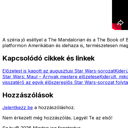
A széria jó eséllyel a The Mandalorian és a The Book of 
platformon Amerikában és idehaza is, természetesen magy
Kapcsolódó cikkek és linkek
Előzetest is kapott az augusztusi Star Wars-sorozat
Kiderü
Star Wars: Maul – Árnyak mestere előzetese
Kiderült, mi
visszatérő az egyik élőszereplős Star Wars-sorozat folyt
Hozzászólások
Jelentkezz be
a hozzászóláshoz.
Nem érkezett még hozzászólás. Legyél Te az első!