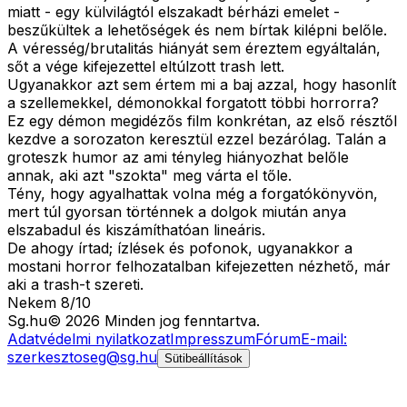
miatt - egy külvilágtól elszakadt bérházi emelet -
beszűkültek a lehetőségek és nem bírtak kilépni belőle.
A véresség/brutalitás hiányát sem éreztem egyáltalán,
sőt a vége kifejezettel eltúlzott trash lett.
Ugyanakkor azt sem értem mi a baj azzal, hogy hasonlít
a szellemekkel, démonokkal forgatott többi horrorra?
Ez egy démon megidézős film konkrétan, az első résztől
kezdve a sorozaton keresztül ezzel bezárólag. Talán a
groteszk humor az ami tényleg hiányozhat belőle
annak, aki azt "szokta" meg várta el tőle.
Tény, hogy agyalhattak volna még a forgatókönyvön,
mert túl gyorsan történnek a dolgok miután anya
elszabadul és kiszámíthatóan lineáris.
De ahogy írtad; ízlések és pofonok, ugyanakkor a
mostani horror felhozatalban kifejezetten nézhető, már
aki a trash-t szereti.
Nekem 8/10
Sg
.hu
©
2026
Minden jog fenntartva.
Adatvédelmi nyilatkozat
Impresszum
Fórum
E-mail:
szerkesztoseg@sg.hu
Sütibeállítások