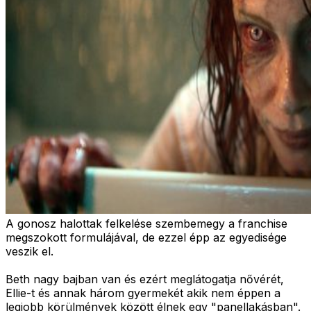
A gonosz halottak felkelése szembemegy a franchise
megszokott formulájával, de ezzel épp az egyedisége
veszik el.
Beth nagy bajban van és ezért meglátogatja nővérét,
Ellie-t és annak három gyermekét akik nem éppen a
legjobb körülmények között élnek egy "panellakásban".