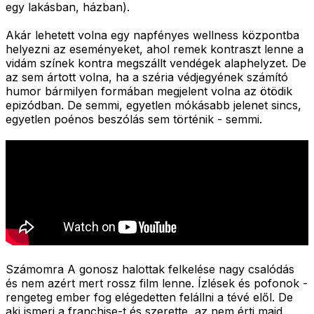
egy lakásban, házban).
Akár lehetett volna egy napfényes wellness központba
helyezni az eseményeket, ahol remek kontraszt lenne a
vidám színek kontra megszállt vendégek alaphelyzet. De
az sem ártott volna, ha a széria védjegyének számító
humor bármilyen formában megjelent volna az ötödik
epizódban. De semmi, egyetlen mókásabb jelenet sincs,
egyetlen poénos beszólás sem történik - semmi.
Számomra A gonosz halottak felkelése nagy csalódás
és nem azért mert rossz film lenne. Ízlések és pofonok -
rengeteg ember fog elégedetten felállni a tévé elől. De
aki ismeri a franchise-t és szerette, az nem érti majd,