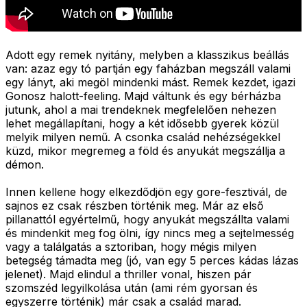
Adott egy remek nyitány, melyben a klasszikus beállás
van: azaz egy tó partján egy faházban megszáll valami
egy lányt, aki megöl mindenki mást. Remek kezdet, igazi
Gonosz halott-feeling. Majd váltunk és egy bérházba
jutunk, ahol a mai trendeknek megfelelően nehezen
lehet megállapítani, hogy a két idősebb gyerek közül
melyik milyen nemű. A csonka család nehézségekkel
küzd, mikor megremeg a föld és anyukát megszállja a
démon.
Innen kellene hogy elkezdődjön egy gore-fesztivál, de
sajnos ez csak részben történik meg. Már az első
pillanattól egyértelmű, hogy anyukát megszállta valami
és mindenkit meg fog ölni, így nincs meg a sejtelmesség
vagy a találgatás a sztoriban, hogy mégis milyen
betegség támadta meg (jó, van egy 5 perces kádas lázas
jelenet). Majd elindul a thriller vonal, hiszen pár
szomszéd legyilkolása után (ami rém gyorsan és
egyszerre történik) már csak a család marad.