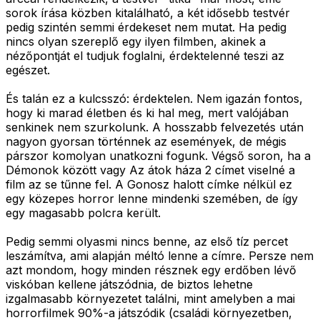
sorok írása közben kitalálható, a két idősebb testvér
pedig szintén semmi érdekeset nem mutat. Ha pedig
nincs olyan szereplő egy ilyen filmben, akinek a
nézőpontját el tudjuk foglalni, érdektelenné teszi az
egészet.
És talán ez a kulcsszó: érdektelen. Nem igazán fontos,
hogy ki marad életben és ki hal meg, mert valójában
senkinek nem szurkolunk. A hosszabb felvezetés után
nagyon gyorsan történnek az események, de mégis
párszor komolyan unatkozni fogunk. Végső soron, ha a
Démonok között vagy Az átok háza 2 címet viselné a
film az se tűnne fel. A Gonosz halott címke nélkül ez
egy közepes horror lenne mindenki szemében, de így
egy magasabb polcra került.
Pedig semmi olyasmi nincs benne, az első tíz percet
leszámítva, ami alapján méltó lenne a címre. Persze nem
azt mondom, hogy minden résznek egy erdőben lévő
viskóban kellene játszódnia, de biztos lehetne
izgalmasabb környezetet találni, mint amelyben a mai
horrorfilmek 90%-a játszódik (családi környezetben,