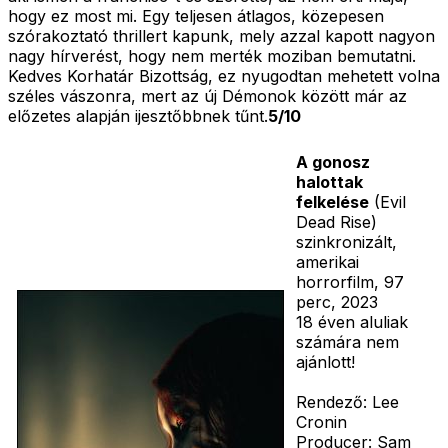
hogy ez most mi. Egy teljesen átlagos, közepesen
szórakoztató thrillert kapunk, mely azzal kapott nagyon
nagy hírverést, hogy nem merték moziban bemutatni.
Kedves Korhatár Bizottság, ez nyugodtan mehetett volna
széles vászonra, mert az új Démonok között már az
előzetes alapján ijesztőbbnek tűnt.
5/10
A gonosz
halottak
felkelése
(Evil
Dead Rise)
szinkronizált,
amerikai
horrorfilm, 97
perc, 2023
18 éven aluliak
számára nem
ajánlott!
Rendező: Lee
Cronin
Producer: Sam