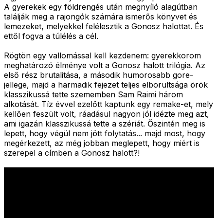
A gyerekek egy földrengés után megnyíló alagútban
találják meg a rajongók számára ismerős könyvet és
lemezeket, melyekkel felélesztik a Gonosz halottat. És
ettől fogva a túlélés a cél.
Rögtön egy vallomással kell kezdenem: gyerekkorom
meghatározó élménye volt a Gonosz halott trilógia. Az
első rész brutalitása, a második humorosabb gore-
jellege, majd a harmadik fejezet teljes elborultsága örök
klasszikussá tette szememben Sam Raimi három
alkotását. Tíz évvel ezelőtt kaptunk egy remake-et, mely
kellően feszült volt, ráadásul nagyon jól idézte meg azt,
ami igazán klasszikussá tette a szériát. Őszintén meg is
lepett, hogy végül nem jött folytatás... majd most, hogy
megérkezett, az még jobban meglepett, hogy miért is
szerepel a címben a Gonosz halott?!