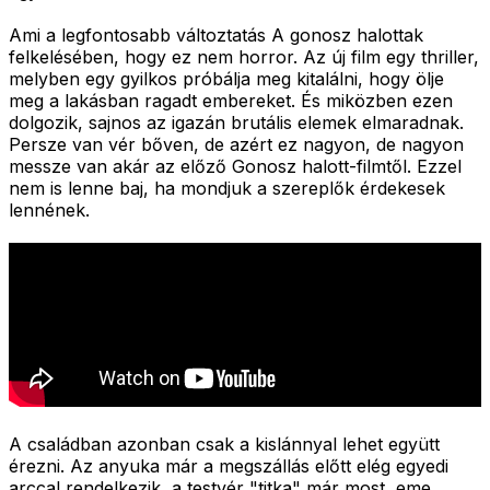
Ami a legfontosabb változtatás A gonosz halottak
felkelésében, hogy ez nem horror. Az új film egy thriller,
melyben egy gyilkos próbálja meg kitalálni, hogy ölje
meg a lakásban ragadt embereket. És miközben ezen
dolgozik, sajnos az igazán brutális elemek elmaradnak.
Persze van vér bőven, de azért ez nagyon, de nagyon
messze van akár az előző Gonosz halott-filmtől. Ezzel
nem is lenne baj, ha mondjuk a szereplők érdekesek
lennének.
A családban azonban csak a kislánnyal lehet együtt
érezni. Az anyuka már a megszállás előtt elég egyedi
arccal rendelkezik, a testvér "titka" már most, eme