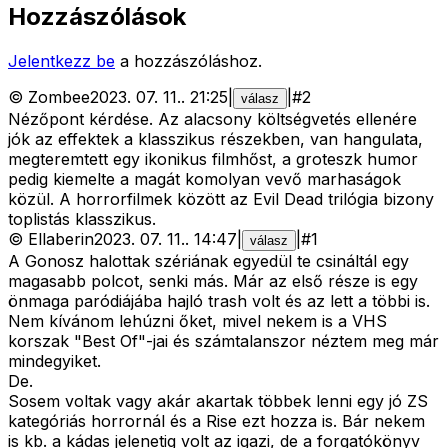
Hozzászólások
Jelentkezz be
a hozzászóláshoz.
©
Zombee
2023. 07. 11.
.
21:25
|
|
#
2
válasz
Nézőpont kérdése. Az alacsony költségvetés ellenére
jók az effektek a klasszikus részekben, van hangulata,
megteremtett egy ikonikus filmhőst, a groteszk humor
pedig kiemelte a magát komolyan vevő marhaságok
közül. A horrorfilmek között az Evil Dead trilógia bizony
toplistás klasszikus.
©
Ellaberin
2023. 07. 11.
.
14:47
|
|
#
1
válasz
A Gonosz halottak szériának egyedül te csináltál egy
magasabb polcot, senki más. Már az első része is egy
önmaga paródiájába hajló trash volt és az lett a többi is.
Nem kívánom lehúzni őket, mivel nekem is a VHS
korszak "Best Of"-jai és számtalanszor néztem meg már
mindegyiket.
De.
Sosem voltak vagy akár akartak többek lenni egy jó ZS
kategóriás horrornál és a Rise ezt hozza is. Bár nekem
is kb. a kádas jelenetig volt az igazi, de a forgatókönyv