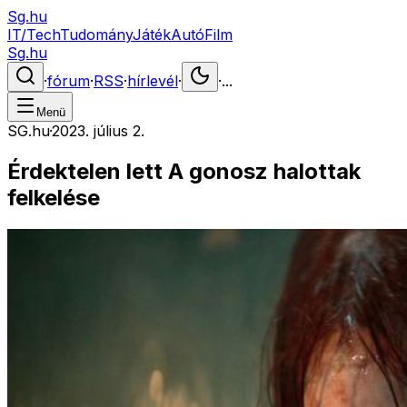
Sg.hu
IT/Tech
Tudomány
Játék
Autó
Film
Sg.hu
·
fórum
·
RSS
·
hírlevél
·
·
...
Menü
SG.hu
·
2023. július 2.
Érdektelen lett A gonosz halottak
felkelése