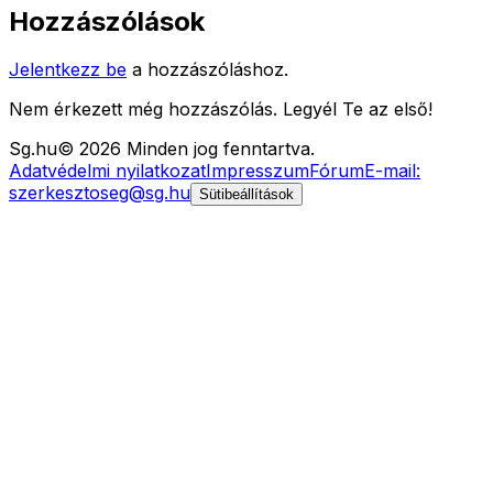
Hozzászólások
Jelentkezz be
a hozzászóláshoz.
Nem érkezett még hozzászólás. Legyél Te az első!
Sg
.hu
©
2026
Minden jog fenntartva.
Adatvédelmi nyilatkozat
Impresszum
Fórum
E-mail:
szerkesztoseg@sg.hu
Sütibeállítások