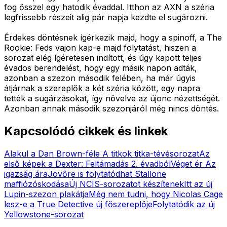
fog ősszel egy hatodik évaddal. Itthon az AXN a széria
legfrissebb részeit alig pár napja kezdte el sugározni.
Érdekes döntésnek ígérkezik majd, hogy a spinoff, a The
Rookie: Feds vajon kap-e majd folytatást, hiszen a
sorozat elég ígéretesen indított, és úgy kapott teljes
évados berendelést, hogy egy másik napon adták,
azonban a szezon második felében, ha már úgyis
átjárnak a szereplők a két széria között, egy napra
tették a sugárzásokat, így növelve az újonc nézettségét.
Azonban annak második szezonjáról még nincs döntés.
Kapcsolódó cikkek és linkek
Alakul a Dan Brown-féle A titkok titka-tévésorozat
Az
első képek a Dexter: Feltámadás 2. évadból
Véget ér Az
igazság ára
Jövőre is folytatódhat Stallone
maffiózóskodása
Új NCIS-sorozatot készítenek
Itt az új
Lupin-szezon plakátja
Még nem tudni, hogy Nicolas Cage
lesz-e a True Detective új főszereplője
Folytatódik az új
Yellowstone-sorozat