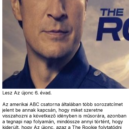
Lesz Az újonc 6. évad.
Az amerikai ABC csatorna általában több sorozatcímet
jelent be annak kapcsán, hogy miket szeretne
visszahozni a következő idényben is műsorára, azonban
a tegnapi nap folyamán, mindössze annyi történt, hogy
kiderült, hogy Az újonc, azaz a The Rookie folytatódni