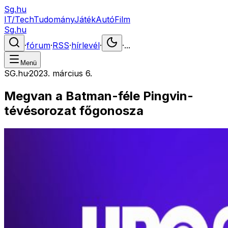
Sg.hu
IT/Tech
Tudomány
Játék
Autó
Film
Sg.hu
·
fórum
·
RSS
·
hírlevél
·
·
...
Menü
SG.hu
·
2023. március 6.
Megvan a Batman-féle Pingvin-
tévésorozat főgonosza