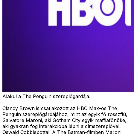
Alakul a The Penguin szereplőgárdája.
Clancy Brown is csatlakozott az HBO Max-os The
Penguin szereplőgárdájához, mint az egyik fő rosszfiú,
Salvatore Maroni, aki Gotham City egyik maffiafőnöke,
aki gyakran fog interakcióba lépni a címszereplővel,
Oswald Cobblepottal. A The Batman-filmben Maroni