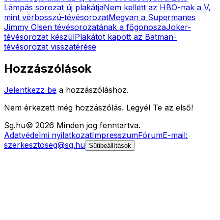
Lámpás sorozat új plakátja
Nem kellett az HBO-nak a V,
mint vérbosszú-tévésorozat
Megvan a Supermanes
Jimmy Olsen tévésorozatának a főgonosza
Joker-
tévésorozat készül
Plakátot kapott az Batman-
tévésorozat visszatérése
Hozzászólások
Jelentkezz be
a hozzászóláshoz.
Nem érkezett még hozzászólás. Legyél Te az első!
Sg
.hu
©
2026
Minden jog fenntartva.
Adatvédelmi nyilatkozat
Impresszum
Fórum
E-mail:
szerkesztoseg@sg.hu
Sütibeállítások