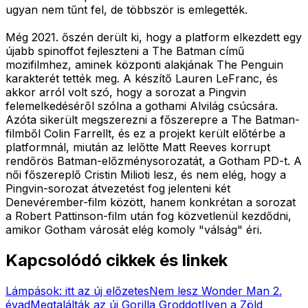
ugyan nem tűnt fel, de többször is emlegették.
Még 2021. őszén derült ki, hogy a platform elkezdett egy
újabb spinoffot fejleszteni a The Batman című
mozifilmhez, aminek központi alakjának The Penguin
karakterét tették meg. A készítő Lauren LeFranc, és
akkor arról volt szó, hogy a sorozat a Pingvin
felemelkedéséről szólna a gothami Alvilág csúcsára.
Azóta sikerült megszerezni a főszerepre a The Batman-
filmből Colin Farrellt, és ez a projekt került előtérbe a
platformnál, miután az lelőtte Matt Reeves korrupt
rendőrös Batman-előzménysorozatát, a Gotham PD-t. A
női főszereplő Cristin Milioti lesz, és nem elég, hogy a
Pingvin-sorozat átvezetést fog jelenteni két
Denevérember-film között, hanem konkrétan a sorozat
a Robert Pattinson-film után fog közvetlenül kezdődni,
amikor Gotham városát elég komoly "válság" éri.
Kapcsolódó cikkek és linkek
Lámpások: itt az új előzetes
Nem lesz Wonder Man 2.
évad
Megtalálták az új Gorilla Groddot
Ilyen a Zöld