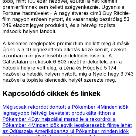
több, mint 100 ezer nézővel, ezúttal a heti kiemelt
premierfilmnek sem kellett szégyenkeznie. Ugyanis a
Fortune hadművelet - A nagy átverés című Guy Ritchie-
film nagyon erősen nyitott, és vasárnapig bezárólag 53
249 eladott jegyet produkált, és a hétvégi toplista
második helyén landolt.
A kellemes meglepetés premierfilm mellett még 3 másik
újonc is a 10 legnézettebb alkotás közé került, ezeket
azonban már jóval kisebb érdeklődés kísérte. A
Gátlástalan örökösök 6 803 nézőt érdekeltek, ami a
hatodik helyre volt elég, a Léna és Hógolyó 5 174
nézővel a hetedik helyen nyitott, míg a Nyolc hegy 3 743
nézővel a toplista kilencedik helyét szerezte meg.
Kapcsolódó cikkek és linkek
Mégiscsak rekordot döntött a Pókember 4
Minden idők
legnagyobb hétvégi bevételét produkálta itthon a
Pókember 4
Egy hajszállal marad le a rekordról a
Pókember 4
Minden idők egyik legsikeresebb filmje lehet
az Odüsszeia Amerikában
Az új Pókember minden idők