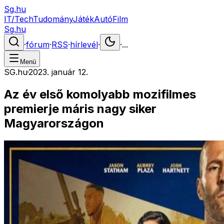
Sg.hu
IT/Tech
Tudomány
Játék
Autó
Film
Sg.hu
·
fórum
·
RSS
·
hírlevél
·
·
...
Menü
SG.hu
·
2023. január 12.
Az év első komolyabb mozifilmes
premierje máris nagy siker
Magyarországon