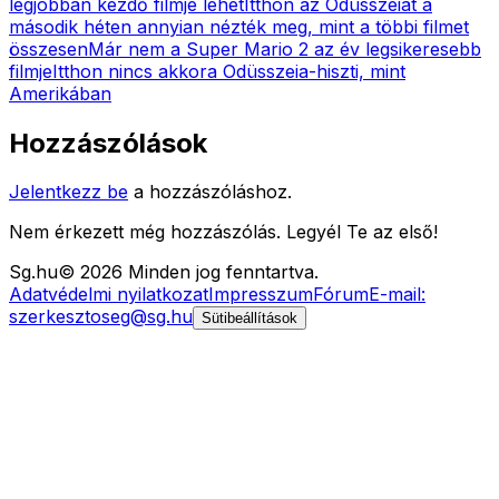
legjobban kezdő filmje lehet
Itthon az Odüsszeiát a
második héten annyian nézték meg, mint a többi filmet
összesen
Már nem a Super Mario 2 az év legsikeresebb
filmje
Itthon nincs akkora Odüsszeia-hiszti, mint
Amerikában
Hozzászólások
Jelentkezz be
a hozzászóláshoz.
Nem érkezett még hozzászólás. Legyél Te az első!
Sg
.hu
©
2026
Minden jog fenntartva.
Adatvédelmi nyilatkozat
Impresszum
Fórum
E-mail:
szerkesztoseg@sg.hu
Sütibeállítások