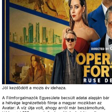
Jól kezdődött a mozis év idehaza.
A Filmforgalmazók Egyesülete becsült adatai alapján bár
a hétvége legnézettebb filmje a magyar mozikban az
Avatar: A víz útja volt, ahogy arról már beszámoltunk,