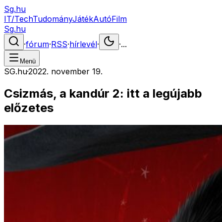
Sg.hu
IT/Tech
Tudomány
Játék
Autó
Film
Sg.hu
·
fórum
·
RSS
·
hírlevél
·
·
...
Menü
SG.hu
·
2022. november 19.
Csizmás, a kandúr 2: itt a legújabb
előzetes