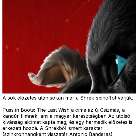
A sok előzetes után sokan már a Shrek-spinoffot várják.
Puss in Boots: The Last Wish a címe az új Csizmás, a
kandúr-filmnek, ami a magyar keresztségben Az utolsó
kívánság alcímet kapta meg, és egy harmadik előzetes is
érkezett hozzá. A Shrekből ismert karakter
(szinkronhangként visszatér Antonio Banderas)