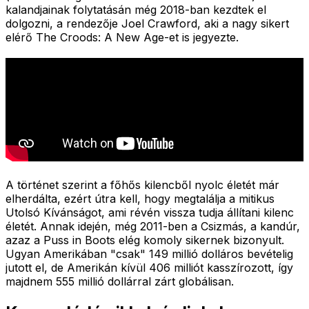
kalandjainak folytatásán még 2018-ban kezdtek el
dolgozni, a rendezője Joel Crawford, aki a nagy sikert
elérő The Croods: A New Age-et is jegyezte.
A történet szerint a főhős kilencből nyolc életét már
elherdálta, ezért útra kell, hogy megtalálja a mitikus
Utolsó Kívánságot, ami révén vissza tudja állítani kilenc
életét. Annak idején, még 2011-ben a Csizmás, a kandúr,
azaz a Puss in Boots elég komoly sikernek bizonyult.
Ugyan Amerikában "csak" 149 millió dolláros bevételig
jutott el, de Amerikán kívül 406 milliót kasszírozott, így
majdnem 555 millió dollárral zárt globálisan.