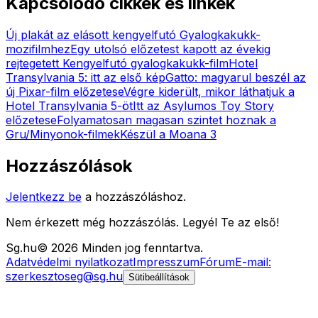
Kapcsolódó cikkek és linkek
Új plakát az elásott kengyelfutó Gyalogkakukk-
mozifilmhez
Egy utolsó előzetest kapott az évekig
rejtegetett Kengyelfutó gyalogkakukk-film
Hotel
Transylvania 5: itt az első kép
Gatto: magyarul beszél az
új Pixar-film előzetese
Végre kiderült, mikor láthatjuk a
Hotel Transylvania 5-öt
Itt az Asylumos Toy Story
előzetese
Folyamatosan magasan szintet hoznak a
Gru/Minyonok-filmek
Készül a Moana 3
Hozzászólások
Jelentkezz be
a hozzászóláshoz.
Nem érkezett még hozzászólás. Legyél Te az első!
Sg
.hu
©
2026
Minden jog fenntartva.
Adatvédelmi nyilatkozat
Impresszum
Fórum
E-mail:
szerkesztoseg@sg.hu
Sütibeállítások