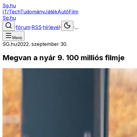
Sg.hu
IT/Tech
Tudomány
Játék
Autó
Film
Sg.hu
·
fórum
·
RSS
·
hírlevél
·
·
...
Menü
SG.hu
·
2022. szeptember 30.
Megvan a nyár 9. 100 milliós filmje