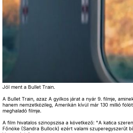
Jól ment a Bullet Train.
A Bullet Train, azaz A gyilkos járat a nyár 9. filmje, ami
hanem nemzetközileg, Amerikán kívül már 130 millió fölött
meghaladó filmje.
A film hivatalos szinopszisa a következő: "
A katica szeren
Főnöke (Sandra Bullock) ezért valami szuperegyszerűt bíz 