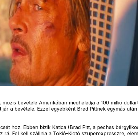
nek mozis bevétele Amerikában meghaladja a 100 millió dollár
 jár a bevétele. Ezzel egyébként Brad Pittnek egymás után a
csét hoz. Ebben bízik Katica (Brad Pitt, a peches bérgyilko
rá. Fel kell szállnia a Tokió-Kiotó szuperexpresszre, eleme