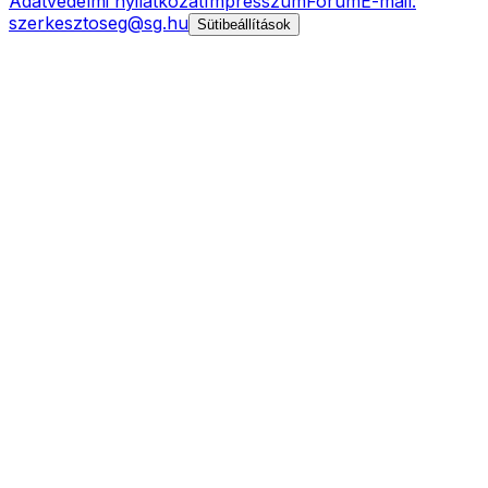
Adatvédelmi nyilatkozat
Impresszum
Fórum
E-mail:
szerkesztoseg@sg.hu
Sütibeállítások