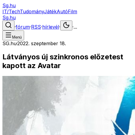
Sg.hu
IT/Tech
Tudomány
Játék
Autó
Film
Sg.hu
·
fórum
·
RSS
·
hírlevél
·
·
...
Menü
SG.hu
·
2022. szeptember 18.
Látványos új szinkronos előzetest
kapott az Avatar