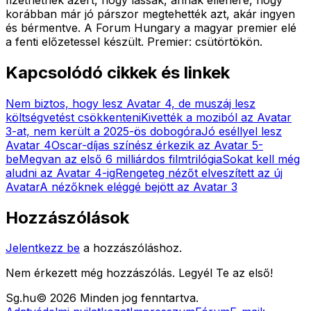
korábban már jó párszor megtehették azt, akár ingyen
és bérmentve. A Forum Hungary a magyar premier elé
a fenti előzetessel készült. Premier: csütörtökön.
Kapcsolódó cikkek és linkek
Nem biztos, hogy lesz Avatar 4, de muszáj lesz
költségvetést csökkenteni
Kivették a moziból az Avatar
3-at, nem került a 2025-ös dobogóra
Jó eséllyel lesz
Avatar 4
Oscar-díjas színész érkezik az Avatar 5-
be
Megvan az első 6 milliárdos filmtrilógia
Sokat kell még
aludni az Avatar 4-ig
Rengeteg nézőt elveszített az új
Avatar
A nézőknek eléggé bejött az Avatar 3
Hozzászólások
Jelentkezz be
a hozzászóláshoz.
Nem érkezett még hozzászólás. Legyél Te az első!
Sg
.hu
©
2026
Minden jog fenntartva.