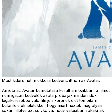
Most kiderülhet, mekkora kedvenc itthon az Avatar.
Amióta az Avatar bemutatása került a mozikban, a filmet
nem igazán kedvelők azóta próbálják minden idők
legsikeresebbé váló filmje sikerének élét tompítani
különféle elméletekkel, hogy miért nézték meg olyan
sokan, illetve azt sulykolva, hogy valójában sokaknak