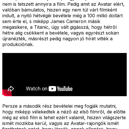
nem is tetszett annyira a film. Pedig amit az Avatar elért,
valóban bámulatos, hiszen egy nem túl várt filmként
indult, a nyitó hétvégéi bevétele még a 100 millió dollárt
sem érte el, s miképp James Cameron másik
megasikere, a Titanic, úgy vált gigásszá, hogy hétről
hétre alig csökkent a bevétele, vagyis egyrészt sokan
újranézték, másrészt pedig nagyon jó hírét vitték a
produkciónak.
Persze a második rész bevételei meg fogják mutatni,
hogy miképp vélekedtek a néző az első filmről, de előtte
még az első film is tehet ezért valamit, hiszen világszerte
ismét mozikba kerül, vagyis az Avatar-rajongók ismét
fizethetnek azért, hogy lássák, annak ellenére, hogy