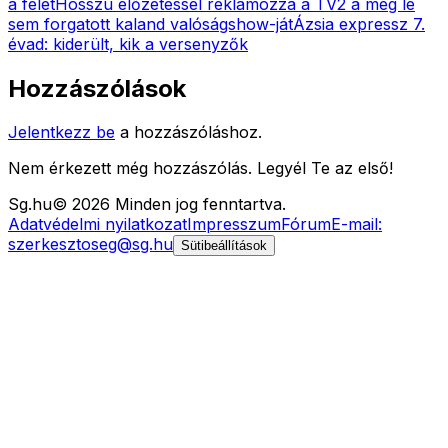
a felét
Hosszú előzetessel reklámozza a TV2 a még le
sem forgatott kaland valóságshow-ját
Ázsia expressz 7.
évad: kiderült, kik a versenyzők
Hozzászólások
Jelentkezz be
a hozzászóláshoz.
Nem érkezett még hozzászólás. Legyél Te az első!
Sg
.hu
©
2026
Minden jog fenntartva.
Adatvédelmi nyilatkozat
Impresszum
Fórum
E-mail:
szerkesztoseg@sg.hu
Sütibeállítások