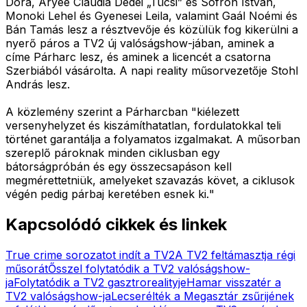
Dóra, Aryee Claudia Dedei „Tücsi” és Sofron István,
Monoki Lehel és Gyenesei Leila, valamint Gaál Noémi és
Bán Tamás lesz a résztvevője és közülük fog kikerülni a
nyerő páros a TV2 új valóságshow-jában, aminek a
címe Párharc lesz, és aminek a licencét a csatorna
Szerbiából vásárolta. A napi reality műsorvezetője Stohl
András lesz.
A közlemény szerint a Párharcban "
kiélezett
versenyhelyzet és kiszámíthatatlan, fordulatokkal teli
történet garantálja a folyamatos izgalmakat. A műsorban
szereplő pároknak minden ciklusban egy
bátorságpróbán és egy összecsapáson kell
megmérettetniük, amelyeket szavazás követ, a ciklusok
végén pedig párbaj keretében esnek ki.
"
Kapcsolódó cikkek és linkek
True crime sorozatot indít a TV2
A TV2 feltámasztja régi
műsorát
Ősszel folytatódik a TV2 valóságshow-
ja
Folytatódik a TV2 gasztrorealityje
Hamar visszatér a
TV2 valóságshow-ja
Lecserélték a Megasztár zsűrijének