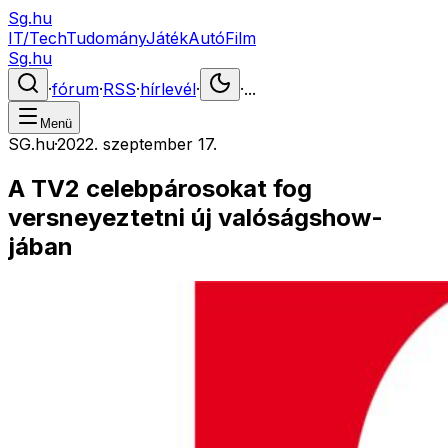
Sg.hu
IT/Tech
Tudomány
Játék
Autó
Film
Sg.hu
·
fórum
·
RSS
·
hírlevél
·
·
...
Menü
SG.hu
·
2022. szeptember 17.
A TV2 celebpárosokat fog
versneyeztetni új valóságshow-
jában