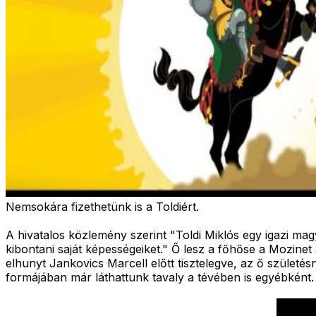
Nemsokára fizethetünk is a Toldiért.
A hivatalos közlemény szerint "Toldi Miklós egy igazi magy
kibontani saját képességeiket." Ő lesz a főhőse a Mozinet 
elhunyt Jankovics Marcell előtt tisztelegve, az ő születés
formájában már láthattunk tavaly a tévében is egyébként.