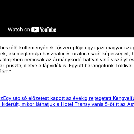
beszélő költeményének főszereplője egy igazi magyar szup
ek, aki megtanulja használni és uralni a saját képességeit,
ilmjében nemcsak az ármánykodó báttyal való viszályt és az
 puszta, illetve a lápvidék is. Együtt barangolunk Toldiva
ért.
"
ez
Egy utolsó előzetest kapott az évekig rejtegetett Kengyel
 kiderült, mikor láthatjuk a Hotel Transylvania 5-öt
Itt az A