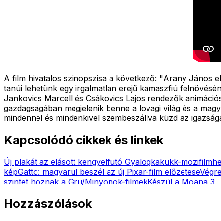
A film hivatalos szinopszisa a következő: "
Arany János el
tanúi lehetünk egy irgalmatlan erejű kamaszfiú felnövésén
Jankovics Marcell és Csákovics Lajos rendezők animációs f
gazdagságában megjelenik benne a lovagi világ és a magyar
mindennel és mindenkivel szembeszállva küzd az igazságá
Kapcsolódó cikkek és linkek
Új plakát az elásott kengyelfutó Gyalogkakukk-mozifilmh
kép
Gatto: magyarul beszél az új Pixar-film előzetese
Végre
szintet hoznak a Gru/Minyonok-filmek
Készül a Moana 3
Hozzászólások