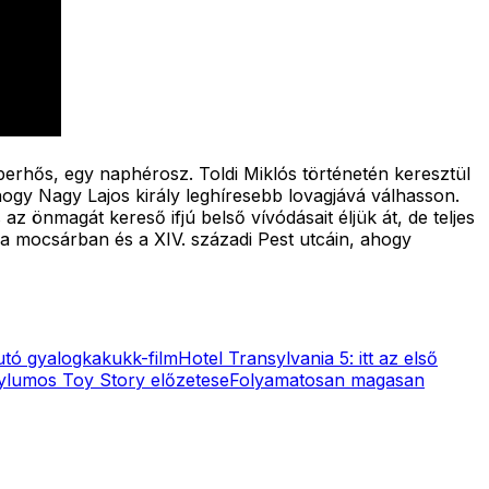
erhős, egy naphérosz. Toldi Miklós történetén keresztül
 hogy Nagy Lajos király leghíresebb lovagjává válhasson.
 önmagát kereső ifjú belső vívódásait éljük át, de teljes
l a mocsárban és a XIV. századi Pest utcáin, ahogy
futó gyalogkakukk-film
Hotel Transylvania 5: itt az első
sylumos Toy Story előzetese
Folyamatosan magasan