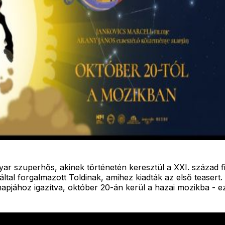
ar szuperhős, akinek történetén keresztül a XXI. század fiat
által forgalmazott Toldinak, amihez kiadták az első teasert
napjához igazítva, október 20-án kerül a hazai mozikba - ezt