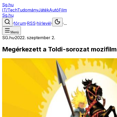
Sg.hu
IT/Tech
Tudomány
Játék
Autó
Film
Sg.hu
·
fórum
·
RSS
·
hírlevél
·
·
...
Menü
SG.hu
·
2022. szeptember 2.
Megérkezett a Toldi-sorozat mozifilm