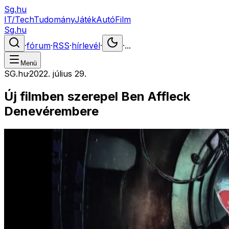
Sg.hu
IT/Tech
Tudomány
Játék
Autó
Film
Sg.hu
·
fórum
·
RSS
·
hírlevél
·
·
...
Menü
SG.hu
·
2022. július 29.
Új filmben szerepel Ben Affleck
Denevérembere