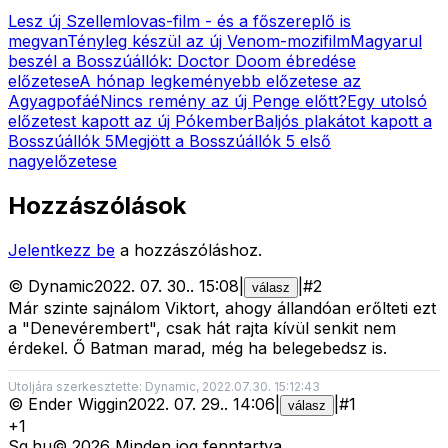
Lesz új Szellemlovas-film - és a főszereplő is
megvan
Tényleg készül az új Venom-mozifilm
Magyarul
beszél a Bosszúállók: Doctor Doom ébredése
előzetese
A hónap legkeményebb előzetese az
Agyagpofáé
Nincs remény az új Penge előtt?
Egy utolsó
előzetest kapott az új Pókember
Baljós plakátot kapott a
Bosszúállók 5
Megjött a Bosszúállók 5 első
nagyelőzetese
Hozzászólások
Jelentkezz be
a hozzászóláshoz.
©
Dynamic
2022. 07. 30.
.
15:08
|
|
#
2
válasz
Már szinte sajnálom Viktort, ahogy állandóan erőlteti ezt
a "Denevérembert", csak hát rajta kívül senkit nem
érdekel. Ő Batman marad, még ha belegebedsz is.
Utoljára szerkesztette: Dynamic, 2022.07.30. 15:12:43
©
Ender Wiggin
2022. 07. 29.
.
14:06
|
|
#
1
válasz
+1
Sg
.hu
©
2026
Minden jog fenntartva.