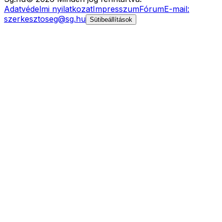
Adatvédelmi nyilatkozat
Impresszum
Fórum
E-mail:
szerkesztoseg@sg.hu
Sütibeállítások