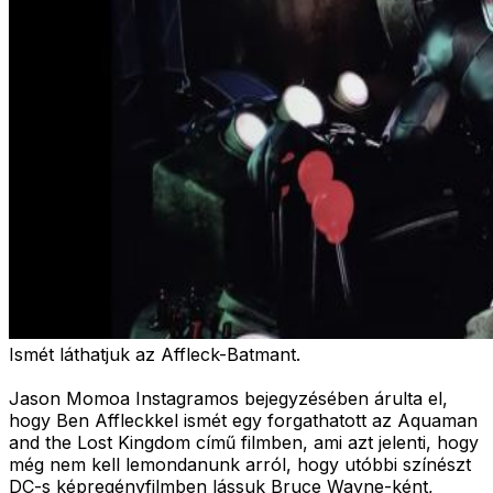
Ismét láthatjuk az Affleck-Batmant.
Jason Momoa Instagramos bejegyzésében árulta el,
hogy Ben Affleckkel ismét egy forgathatott az Aquaman
and the Lost Kingdom című filmben, ami azt jelenti, hogy
még nem kell lemondanunk arról, hogy utóbbi színészt
DC-s képregényfilmben lássuk Bruce Wayne-ként,