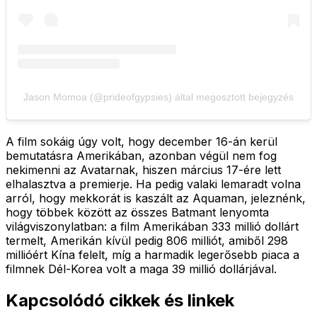
Jason Momoa (@prideofgypsies) által megosztott bejegyzés
A film sokáig úgy volt, hogy december 16-án kerül
bemutatásra Amerikában, azonban végül nem fog
nekimenni az Avatarnak, hiszen március 17-ére lett
elhalasztva a premierje. Ha pedig valaki lemaradt volna
arról, hogy mekkorát is kaszált az Aquaman, jeleznénk,
hogy többek között az összes Batmant lenyomta
világviszonylatban: a film Amerikában 333 millió dollárt
termelt, Amerikán kívül pedig 806 milliót, amiből 298
millióért Kína felelt, míg a harmadik legerősebb piaca a
filmnek Dél-Korea volt a maga 39 millió dollárjával.
Kapcsolódó cikkek és linkek