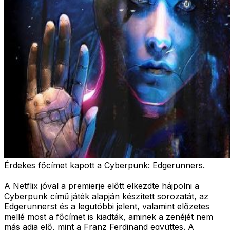
Érdekes főcímet kapott a Cyberpunk: Edgerunners.
A Netflix jóval a premierje előtt elkezdte hájpolni a
Cyberpunk című játék alapján készített sorozatát, az
Edgerunnerst és a legutóbbi jelent, valamint előzetes
mellé most a főcímet is kiadták, aminek a zenéjét nem
más adja elő, mint a Franz Ferdinand együttes. A