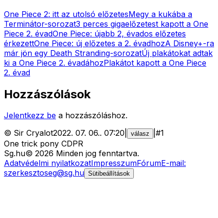
One Piece 2: itt az utolsó előzetes
Megy a kukába a
Terminátor-sorozat
3 perces gigaelőzetest kapott a One
Piece 2. évad
One Piece: újabb 2, évados előzetes
érkezett
One Piece: új előzetes a 2. évadhoz
A Disney+-ra
már jön egy Death Stranding-sorozat
Új plakátokat adtak
ki a One Piece 2. évadához
Plakátot kapott a One Piece
2. évad
Hozzászólások
Jelentkezz be
a hozzászóláshoz.
©
Sir Cryalot
2022. 07. 06.
.
07:20
|
|
#
1
válasz
One trick pony CDPR
Sg
.hu
©
2026
Minden jog fenntartva.
Adatvédelmi nyilatkozat
Impresszum
Fórum
E-mail:
szerkesztoseg@sg.hu
Sütibeállítások