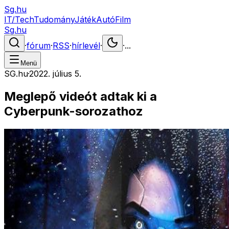
Sg.hu
IT/Tech
Tudomány
Játék
Autó
Film
Sg.hu
·
fórum
·
RSS
·
hírlevél
·
·
...
Menü
SG.hu
·
2022. július 5.
Meglepő videót adtak ki a
Cyberpunk-sorozathoz