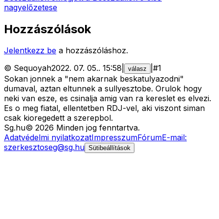
nagyelőzetese
Hozzászólások
Jelentkezz be
a hozzászóláshoz.
©
Sequoyah
2022. 07. 05.
.
15:58
|
|
#
1
válasz
Sokan jonnek a "nem akarnak beskatulyazodni"
dumaval, aztan eltunnek a sullyesztobe. Orulok hogy
neki van esze, es csinalja amig van ra kereslet es elvezi.
Es o meg fiatal, ellentetben RDJ-vel, aki viszont siman
csak kioregedett a szerepbol.
Sg
.hu
©
2026
Minden jog fenntartva.
Adatvédelmi nyilatkozat
Impresszum
Fórum
E-mail:
szerkesztoseg@sg.hu
Sütibeállítások