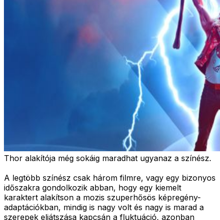
Thor alakítója még sokáig maradhat ugyanaz a színész.
A legtöbb színész csak három filmre, vagy egy bizonyos
időszakra gondolkozik abban, hogy egy kiemelt
karaktert alakítson a mozis szuperhősös képregény-
adaptációkban, mindig is nagy volt és nagy is marad a
szerepek eljátszása kapcsán a fluktuáció, azonban