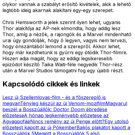
olykor vannak a szabályt erősítő kivételek, akik a lehető
legtöbb ideig akarnak alakítani egy-egy szerepet.
Chris Hemsworth a jelek szerint ilyen lehet, ugyanis
Thor alakítója az AP-nek elmondta, hogy addig lesz
Thor, amíg a nézők, a rajongók és a Marvel mindenható
urai úgy gondolják, hogy ő legyen, vagyis nem tervezi,
hogy önszántából lemond a szerepről. Akkor lehet,
hogy már kezdhetünk is gyúrni egy ötödik Thor-filmre.
Hiszen adja magát, hogy az eddigi legsikeresebb
epizódot készítő Taika Waiti-féle negyedik Thor-rész
után a Marvel Studios támogatni fog egy újabb részt.
Kapcsolódó cikkek és linkek
Lesz új Szellemlovas-film - és a főszereplő is
megvan
Tényleg készül az új Venom-mozifilm
Magyarul
beszél a Bosszúállók: Doctor Doom ébredése
előzetese
A hónap legkeményebb előzetese az
Agyagpofáé
Nincs remény az új Penge előtt?
Egy utolsó
előzetest kapott az új Pókember
Baljós plakátot kapott a
Bosszúállók 5
Megjött a Bosszúállók 5 első