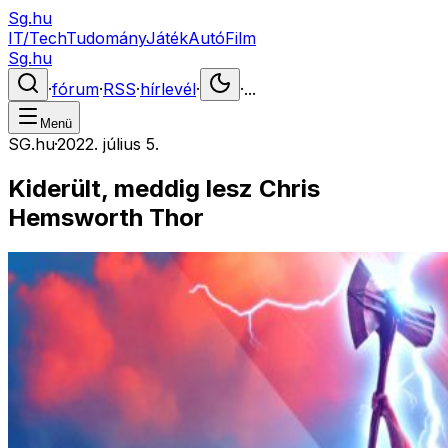
Sg.hu
IT/Tech
Tudomány
Játék
Autó
Film
Sg.hu
·
fórum
·
RSS
·
hírlevél
·
·
...
Menü
SG.hu
·
2022. július 5.
Kiderült, meddig lesz Chris
Hemsworth Thor