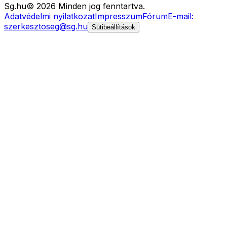
Sg
.hu
©
2026
Minden jog fenntartva.
Adatvédelmi nyilatkozat
Impresszum
Fórum
E-mail:
szerkesztoseg@sg.hu
Sütibeállítások