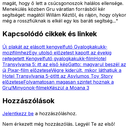
magát, hogy ő lett a csúcsgonoszok halálos ellensége.
Menekülés közben Gru váratlan forrásból kér
segítséget: magától Willám Kéztől, és rájön, hogy olykor
még a rosszfiúknak is elkél egy kis baráti segítség...
"
Kapcsolódó cikkek és linkek
Új plakát az elásott kengyelfutó Gyalogkakukk-
mozifilmhez
Egy utolsó előzetest kapott az évekig
rejtegetett Kengyelfutó gyalogkakukk-film
Hotel
Transylvania 5: itt az első kép
Gatto: magyarul beszél az
új Pixar-film előzetese
Végre kiderült, mikor láthatjuk a
Hotel Transylvania 5-öt
Itt az Asylumos Toy Story
előzetese
Folyamatosan magasan szintet hoznak a
Gru/Minyonok-filmek
Készül a Moana 3
Hozzászólások
Jelentkezz be
a hozzászóláshoz.
Nem érkezett még hozzászólás. Legyél Te az első!