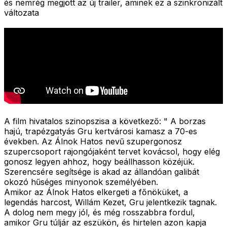
és nemrég megjött az új trailer, aminek ez a szinkronizált
változata
A film hivatalos szinopszisa a következő: "
A borzas
hajú, trapézgatyás Gru kertvárosi kamasz a 70-es
években. Az Álnok Hatos nevű szupergonosz
szupercsoport rajongójaként tervet kovácsol, hogy elég
gonosz legyen ahhoz, hogy beállhasson közéjük.
Szerencsére segítsége is akad az állandóan galibát
okozó hűséges minyonok személyében.
Amikor az Álnok Hatos elkergeti a főnöküket, a
legendás harcost, Willám Kezet, Gru jelentkezik tagnak.
A dolog nem megy jól, és még rosszabbra fordul,
amikor Gru túljár az eszükön, és hirtelen azon kapja