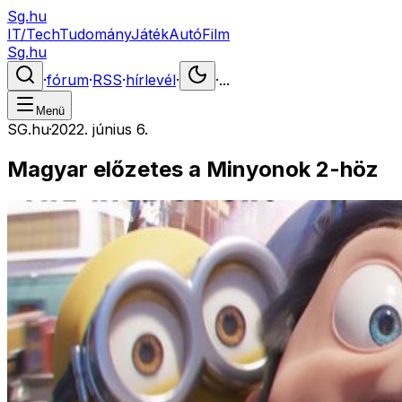
Sg.hu
IT/Tech
Tudomány
Játék
Autó
Film
Sg.hu
·
fórum
·
RSS
·
hírlevél
·
·
...
Menü
SG.hu
·
2022. június 6.
Magyar előzetes a Minyonok 2-höz