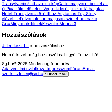
Transylvania 5: itt az első kép
Gatto: magyarul beszél az
új Pixar-film előzetese
Végre kiderült, mikor láthatjuk a
Hotel Transylvania 5-öt
Itt az Asylumos Toy Story
előzetese
Folyamatosan magasan szintet hoznak a
Gru/Minyonok-filmek
Készül a Moana 3
Hozzászólások
Jelentkezz be
a hozzászóláshoz.
Nem érkezett még hozzászólás. Legyél Te az első!
Sg
.hu
©
2026
Minden jog fenntartva.
Adatvédelmi nyilatkozat
Impresszum
Fórum
E-mail:
szerkesztoseg@sg.hu
Sütibeállítások