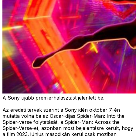
A Sony újabb premierhalasztást jelentett be.
Az eredeti tervek szerint a Sony idén október 7-én
mutatta volna be az Oscar-díjas Spider-Man: Into the
Spider-verse folytatását, a Spider-Man: Across the
Spider-Verse-et, azonban most bejelentésre került, hogy
a film 2023. június másodikán kerül csak moziban