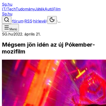
Sg.hu
IT/Tech
Tudomány
Játék
Autó
Film
Sg.hu
·
fórum
·
RSS
·
hírlevél
·
·
...
Menü
SG.hu
·
2022. április 21.
Mégsem jön idén az új Pókember-
mozifilm