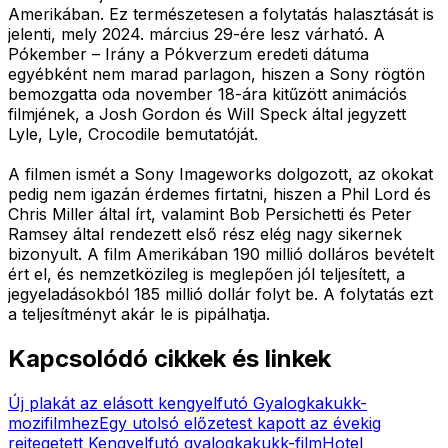
Amerikában. Ez természetesen a folytatás halasztását is
jelenti, mely 2024. március 29-ére lesz várható. A
Pókember – Irány a Pókverzum eredeti dátuma
egyébként nem marad parlagon, hiszen a Sony rögtön
bemozgatta oda november 18-ára kitűzött animációs
filmjének, a Josh Gordon és Will Speck által jegyzett
Lyle, Lyle, Crocodile bemutatóját.
A filmen ismét a Sony Imageworks dolgozott, az okokat
pedig nem igazán érdemes firtatni, hiszen a Phil Lord és
Chris Miller által írt, valamint Bob Persichetti és Peter
Ramsey által rendezett első rész elég nagy sikernek
bizonyult. A film Amerikában 190 millió dolláros bevételt
ért el, és nemzetközileg is meglepően jól teljesített, a
jegyeladásokból 185 millió dollár folyt be. A folytatás ezt
a teljesítményt akár le is pipálhatja.
Kapcsolódó cikkek és linkek
Új plakát az elásott kengyelfutó Gyalogkakukk-
mozifilmhez
Egy utolsó előzetest kapott az évekig
rejtegetett Kengyelfutó gyalogkakukk-film
Hotel