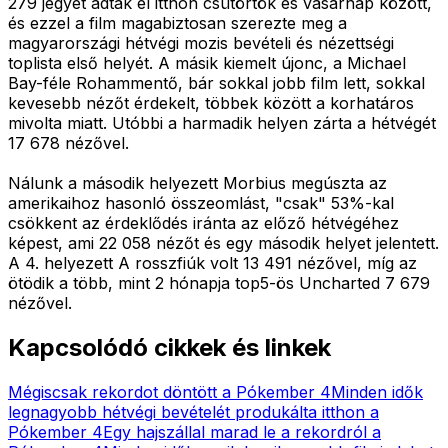
279 jegyet adtak el itthon csütörtök és vasárnap között,
és ezzel a film magabiztosan szerezte meg a
magyarországi hétvégi mozis bevételi és nézettségi
toplista első helyét. A másik kiemelt újonc, a Michael
Bay-féle Rohammentő, bár sokkal jobb film lett, sokkal
kevesebb nézőt érdekelt, többek között a korhatáros
mivolta miatt. Utóbbi a harmadik helyen zárta a hétvégét
17 678 nézővel.
Nálunk a második helyezett Morbius megúszta az
amerikaihoz hasonló összeomlást, "csak" 53%-kal
csökkent az érdeklődés iránta az előző hétvégéhez
képest, ami 22 058 nézőt és egy második helyet jelentett.
A 4. helyezett A rosszfiúk volt 13 491 nézővel, míg az
ötödik a több, mint 2 hónapja top5-ös Uncharted 7 679
nézővel.
Kapcsolódó cikkek és linkek
Mégiscsak rekordot döntött a Pókember 4
Minden idők
legnagyobb hétvégi bevételét produkálta itthon a
Pókember 4
Egy hajszállal marad le a rekordról a