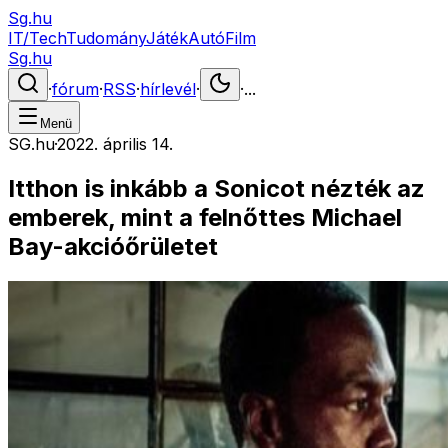
Sg.hu
IT/Tech
Tudomány
Játék
Autó
Film
Sg.hu
·
fórum
·
RSS
·
hírlevél
·
·
...
Menü
SG.hu
·
2022. április 14.
Itthon is inkább a Sonicot nézték az
emberek, mint a felnőttes Michael
Bay-akcióőrületet