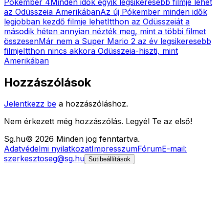
Pókember 4
Minden idők egyik legsikeresebb filmje lehet
az Odüsszeia Amerikában
Az új Pókember minden idők
legjobban kezdő filmje lehet
Itthon az Odüsszeiát a
második héten annyian nézték meg, mint a többi filmet
összesen
Már nem a Super Mario 2 az év legsikeresebb
filmje
Itthon nincs akkora Odüsszeia-hiszti, mint
Amerikában
Hozzászólások
Jelentkezz be
a hozzászóláshoz.
Nem érkezett még hozzászólás. Legyél Te az első!
Sg
.hu
©
2026
Minden jog fenntartva.
Adatvédelmi nyilatkozat
Impresszum
Fórum
E-mail:
szerkesztoseg@sg.hu
Sütibeállítások