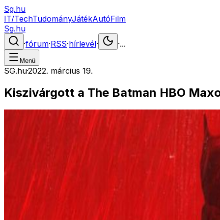
Sg.hu
IT/Tech
Tudomány
Játék
Autó
Film
Sg.hu
·
fórum
·
RSS
·
hírlevél
·
·
...
Menü
SG.hu
·
2022. március 19.
Kiszivárgott a The Batman HBO Max