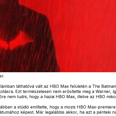
er.
eklámban láthatóvá vált az HBO Max felületén a The Batma
 alkotásra. Ezt természetesen nem erősítette meg a Warner, 
lőre nem tudni, hogy a hazai HBO Max, illetve az HBO miko
bban a stúdió említette, hogy a mozis HBO Max-premierek
umához képest. Már legalábbis akkor, ha azt a pénteki nap