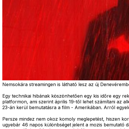
Nemsokára streamingen is látható lesz az új Denevéremb
Egy technikai hibának köszönhetően egy kis időre egy r
platformon, ami szerint április 19-től lehet számítani az
23-án kerül bemutatásra a film - Amerikában. Arról egye
Persze mindez nem okoz komoly meglepetést, hiszen korá
ugyebár 46 napos különbséget jelent a mozis bemutató dát