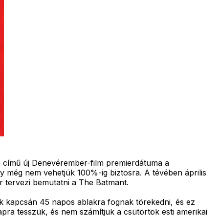
n című új Denevérember-film premierdátuma a
így még nem vehetjük 100%-ig biztosra. A tévében április
r tervezi bemutatni a The Batmant.
 kapcsán 45 napos ablakra fognak törekedni, és ez
ra tesszük, és nem számítjuk a csütörtök esti amerikai