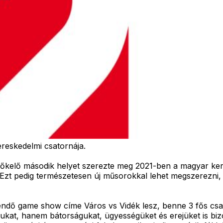
reskedelmi csatornája.
lőkelő második helyet szerezte meg 2021-ben a magyar ker
t. Ezt pedig természetesen új műsorokkal lehet megszerezni
ítendő game show címe Város vs Vidék lesz, benne 3 fős csa
dásukat, hanem bátorságukat, ügyességüket és erejüket is b