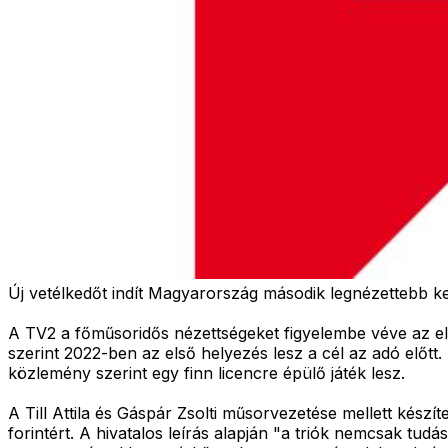
Új vetélkedőt indít Magyarország második legnézettebb ke
A TV2 a főműsoridős nézettségeket figyelembe véve az e
szerint 2022-ben az első helyezés lesz a cél az adó előt
közlemény szerint egy finn licencre épülő játék lesz.
A Till Attila és Gáspár Zsolti műsorvezetése mellett kész
forintért. A hivatalos leírás alapján "a triók nemcsak tu