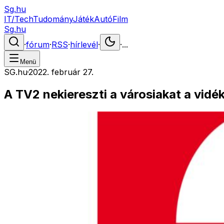
Sg.hu
IT/Tech
Tudomány
Játék
Autó
Film
Sg.hu
·
fórum
·
RSS
·
hírlevél
·
·
...
Menü
SG.hu
·
2022. február 27.
A TV2 nekiereszti a városiakat a vidé