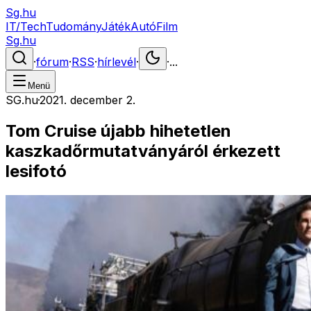
Sg.hu
IT/Tech
Tudomány
Játék
Autó
Film
Sg.hu
·
fórum
·
RSS
·
hírlevél
·
·
...
Menü
SG.hu
·
2021. december 2.
Tom Cruise újabb hihetetlen
kaszkadőrmutatványáról érkezett
lesifotó