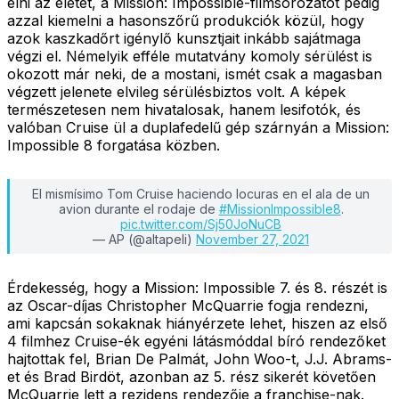
élni az életét, a Mission: Impossible-filmsorozatot pedig
azzal kiemelni a hasonszőrű produkciók közül, hogy
azok kaszkadőrt igénylő kunsztjait inkább sajátmaga
végzi el. Némelyik efféle mutatvány komoly sérülést is
okozott már neki, de a mostani, ismét csak a magasban
végzett jelenete elvileg sérülésbiztos volt. A képek
természetesen nem hivatalosak, hanem lesifotók, és
valóban Cruise ül a duplafedelű gép szárnyán a Mission:
Impossible 8 forgatása közben.
El mismísimo Tom Cruise haciendo locuras en el ala de un
avion durante el rodaje de
#MissionImpossible8
.
pic.twitter.com/Sj50JoNuCB
— AP (@altapeli)
November 27, 2021
Érdekesség, hogy a Mission: Impossible 7. és 8. részét is
az Oscar-díjas Christopher McQuarrie fogja rendezni,
ami kapcsán sokaknak hiányérzete lehet, hiszen az első
4 filmhez Cruise-ék egyéni látásmóddal bíró rendezőket
hajtottak fel, Brian De Palmát, John Woo-t, J.J. Abrams-
et és Brad Birdöt, azonban az 5. rész sikerét követően
McQuarrie lett a rezidens rendezője a franchise-nak.