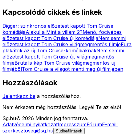
Kapcsolódó cikkek és linkek
Digger: szinkronos előzetest kapott Tom Cruise
komédiája
Alakul a Mint a villám 2?
Menő, focivébés
előzetest kapott Tom Cruise új komédiája
Nem semmi
előzetest kapott Tom Cruise világmegmentős filmje
Fura
plakátok az új Tom Cruise-komédiáknak
Nem semmi
előzetest kapott Tom Cruise új, világmegmentős
filmje
Brutális kép Tom Cruise világmegmentős új
filmjéből
Tom Cruise a világot menti meg új filmjében
Hozzászólások
Jelentkezz be
a hozzászóláshoz.
Nem érkezett még hozzászólás. Legyél Te az első!
Sg
.hu
©
2026
Minden jog fenntartva.
Adatvédelmi nyilatkozat
Impresszum
Fórum
E-mail:
szerkesztoseg@sg.hu
Sütibeállítások