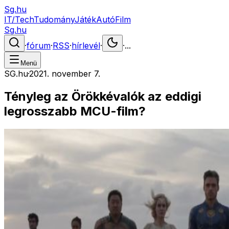
Sg.hu
IT/Tech
Tudomány
Játék
Autó
Film
Sg.hu
·
fórum
·
RSS
·
hírlevél
·
·
...
Menü
SG.hu
·
2021. november 7.
Tényleg az Örökkévalók az eddigi
legrosszabb MCU-film?