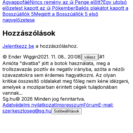
Agyagpofáé
Nincs remény az új Penge előtt?
Egy utolsó
előzetest kapott az új Pókember
Baljós plakátot kapott a
Bosszúállók 5
Megjött a Bosszúállók 5 első
nagyelőzetese
Hozzászólások
Jelentkezz be
a hozzászóláshoz.
©
Ender Wiggin
2021. 11. 08.
.
20:08
|
|
#
1
válasz
Amióta "divatba" jött a botok használata, meg a
trollszavazás pozitív és negatív irányba, azóta a nézői
szavazatokra sem érdemes hagyatkozni. Az olyan
kritikai összesítő oldalakat meg főleg nem kéne idézgeni,
amelyek a moziiparban érintett cégek tulajdonában
vannak...
Sg
.hu
©
2026
Minden jog fenntartva.
Adatvédelmi nyilatkozat
Impresszum
Fórum
E-mail:
szerkesztoseg@sg.hu
Sütibeállítások