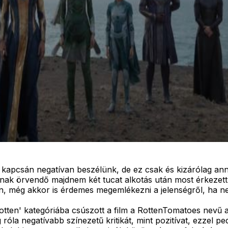
e kapcsán negatívan beszélünk, de ez csak és kizárólag a
tnak örvendő majdnem két tucat alkotás után most érkezett
jén, még akkor is érdemes megemlékezni a jelenségről, ha ne
 'rotten' kategóriába csúszott a film a RottenTomatoes ne
óla negatívabb színezetű kritikát, mint pozitívat, ezzel pe