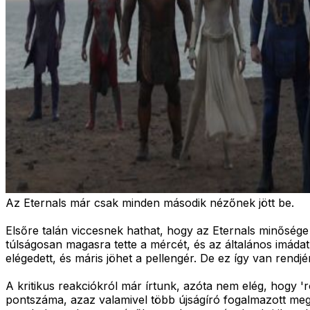
Az Eternals már csak minden második nézőnek jött be.
Elsőre talán viccesnek hathat, hogy az Eternals minőség
túlságosan magasra tette a mércét, és az általános imáda
elégedett, és máris jöhet a pellengér. De ez így van rend
A kritikus reakciókról már írtunk, azóta nem elég, hogy
pontszáma, azaz valamivel több újságíró fogalmazott meg r