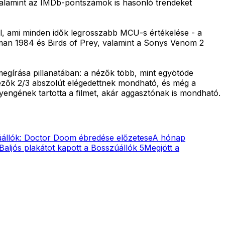
valamint az IMDb-pontszámok is hasonló trendeket
től, ami minden idők legrosszabb MCU-s értékelése - a
man 1984 és Birds of Prey, valamint a Sonys Venom 2
egírása pillanatában: a nézők több, mint egyötöde
 nézők 2/3 abszolút elégedettnek mondható, és még a
engének tartotta a filmet, akár aggasztónak is mondható.
állók: Doctor Doom ébredése előzetese
A hónap
Baljós plakátot kapott a Bosszúállók 5
Megjött a