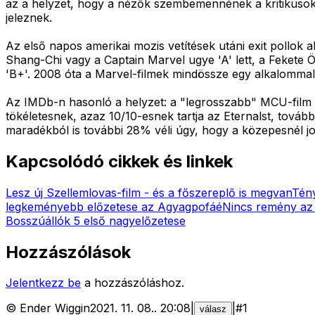
az a helyzet, hogy a nézők szembemennének a kritikusokk
jeleznek.
Az első napos amerikai mozis vetítések utáni exit pollok 
Shang-Chi vagy a Captain Marvel ugye 'A' lett, a Fekete
'B+'. 2008 óta a Marvel-filmek mindössze egy alkalommal 
Az IMDb-n hasonló a helyzet: a "legrosszabb" MCU-film e
tökéletesnek, azaz 10/10-esnek tartja az Eternalst, továb
maradékból is további 28% véli úgy, hogy a közepesnél j
Kapcsolódó cikkek és linkek
Lesz új Szellemlovas-film - és a főszereplő is megvan
Tény
legkeményebb előzetese az Agyagpofáé
Nincs remény az 
Bosszúállók 5 első nagyelőzetese
Hozzászólások
Jelentkezz be
a hozzászóláshoz.
©
Ender Wiggin
2021. 11. 08.
.
20:08
|
|
#
1
válasz