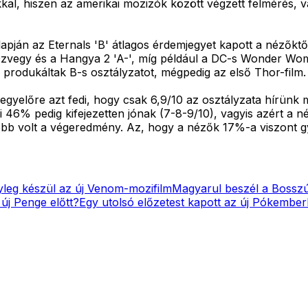
al, hiszen az amerikai mozizók között végzett felmérés, 
alapján az Eternals 'B' átlagos érdemjegyet kapott a nézők
 Özvegy és a Hangya 2 'A-', míg például a DC-s Wonder Wo
produkáltak B-s osztályzatot, mégpedig az első Thor-film.
gyelőre azt fedi, hogy csak 6,9/10 az osztályzata hírünk m
bi 46% pedig kifejezetten jónak (7-8-9/10), vagyis azért a
obb volt a végeredmény. Az, hogy a nézők 17%-a viszont gy
leg készül az új Venom-mozifilm
Magyarul beszél a Bosszú
új Penge előtt?
Egy utolsó előzetest kapott az új Pókember