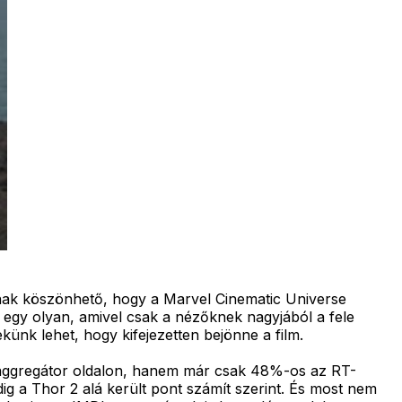
nnak köszönhető, hogy a Marvel Cinematic Universe
 egy olyan, amivel csak a nézőknek nagyjából a fele
künk lehet, hogy kifejezetten bejönne a film.
vű aggregátor oldalon, hanem már csak 48%-os az RT-
dig a Thor 2 alá került pont számít szerint. És most nem