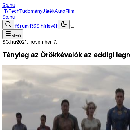
Sg.hu
IT/Tech
Tudomány
Játék
Autó
Film
Sg.hu
·
fórum
·
RSS
·
hírlevél
·
·
...
Menü
SG.hu
·
2021. november 7.
Tényleg az Örökkévalók az eddigi le