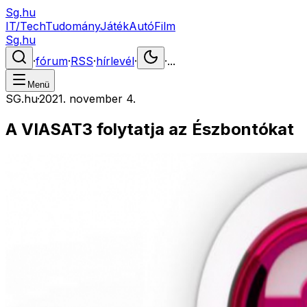
Sg.hu
IT/Tech
Tudomány
Játék
Autó
Film
Sg.hu
·
fórum
·
RSS
·
hírlevél
·
·
...
Menü
SG.hu
·
2021. november 4.
A VIASAT3 folytatja az Észbontókat