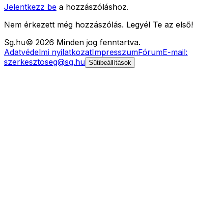
Jelentkezz be
a hozzászóláshoz.
Nem érkezett még hozzászólás. Legyél Te az első!
Sg
.hu
©
2026
Minden jog fenntartva.
Adatvédelmi nyilatkozat
Impresszum
Fórum
E-mail:
szerkesztoseg@sg.hu
Sütibeállítások