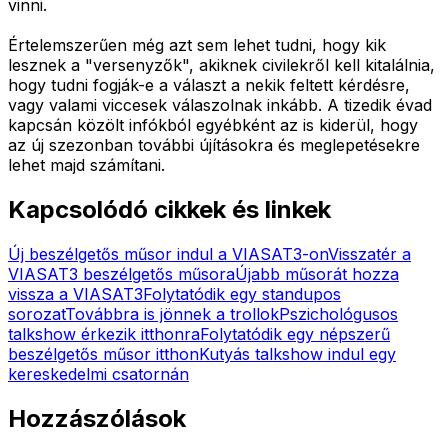
vinni.
Értelemszerűen még azt sem lehet tudni, hogy kik
lesznek a "versenyzők", akiknek civilekről kell kitalálnia,
hogy tudni fogják-e a választ a nekik feltett kérdésre,
vagy valami viccesek válaszolnak inkább. A tizedik évad
kapcsán közölt infókból egyébként az is kiderül, hogy
az új szezonban további újításokra és meglepetésekre
lehet majd számítani.
Kapcsolódó cikkek és linkek
Új beszélgetős műsor indul a VIASAT3-on
Visszatér a
VIASAT3 beszélgetős műsora
Újabb műsorát hozza
vissza a VIASAT3
Folytatódik egy standupos
sorozat
Továbbra is jönnek a trollok
Pszichológusos
talkshow érkezik itthonra
Folytatódik egy népszerű
beszélgetős műsor itthon
Kutyás talkshow indul egy
kereskedelmi csatornán
Hozzászólások