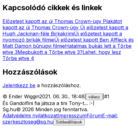
Kapcsolódó cikkek és linkek
Előzetest kapott az új Thomas Crown-ügy
Plakátot
kapott az új Thomas Crown-ügy
Új előzetest kapott a
Hugh Jackman-féle Birkakrimi
Új előzetest kapott a
nyomozó birkák filmje
Új előzetest kapott Ben Affleck és
Matt Damon bűnügyi filmje
Hatalmas bukás lett a Tőrbe
ejtve 3
Megbukott a Tőrbe ejtve 3?
Lehet, hogy lesz
Tőrbe ejtve 4
Hozzászólások
Jelentkezz be
a hozzászóláshoz.
©
Ender Wiggin
2021. 06. 30.
.
18:48
|
|
#
1
válasz
És Gandolfini fia játsza a tini Tony-t... :-)
Sg
.hu
©
2026
Minden jog fenntartva.
Adatvédelmi nyilatkozat
Impresszum
Fórum
E-mail:
szerkesztoseg@sg.hu
Sütibeállítások