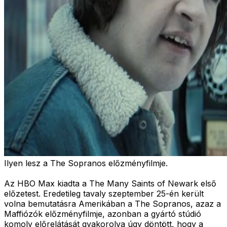
Ilyen lesz a The Sopranos előzményfilmje.
Az HBO Max kiadta a The Many Saints of Newark első
előzetest. Eredetileg tavaly szeptember 25-én került
volna bemutatásra Amerikában a The Sopranos, azaz a
Maffiózók előzményfilmje, azonban a gyártó stúdió
komoly előrelátását gyakorolva úgy döntött, hogy a