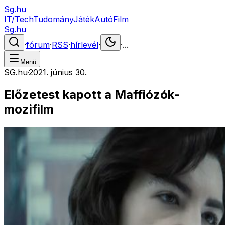
Sg.hu
IT/Tech
Tudomány
Játék
Autó
Film
Sg.hu
·
fórum
·
RSS
·
hírlevél
·
·
...
Menü
SG.hu
·
2021. június 30.
Előzetest kapott a Maffiózók-
mozifilm