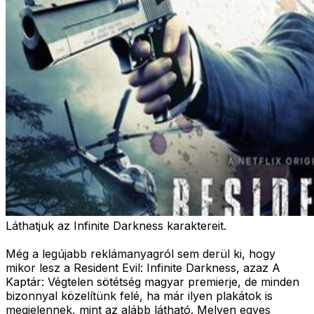
Láthatjuk az Infinite Darkness karaktereit.
Még a legújabb reklámanyagról sem derül ki, hogy
mikor lesz a Resident Evil: Infinite Darkness, azaz A
Kaptár: Végtelen sötétség magyar premierje, de minden
bizonnyal közelítünk felé, ha már ilyen plakátok is
megjelennek, mint az alább látható. Melyen egyes