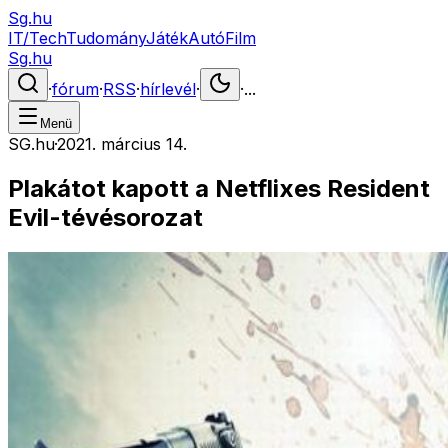
Sg.hu
IT/Tech
Tudomány
Játék
Autó
Film
Sg.hu
·
fórum
·
RSS
·
hírlevél
·
·
...
Menü
SG.hu
·
2021. március 14.
Plakátot kapott a Netflixes Resident
Evil-tévésorozat