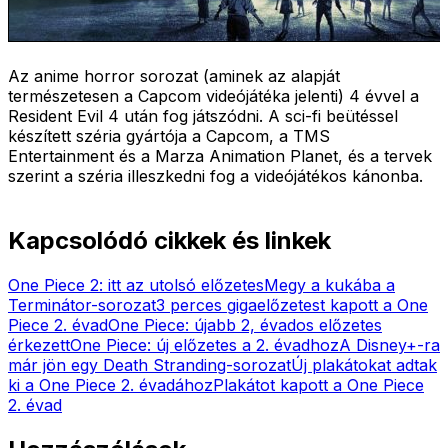
Az anime horror sorozat (aminek az alapját
természetesen a Capcom videójátéka jelenti) 4 évvel a
Resident Evil 4 után fog játszódni. A sci-fi beütéssel
készített széria gyártója a Capcom, a TMS
Entertainment és a Marza Animation Planet, és a tervek
szerint a széria illeszkedni fog a videójátékos kánonba.
Kapcsolódó cikkek és linkek
One Piece 2: itt az utolsó előzetes
Megy a kukába a
Terminátor-sorozat
3 perces gigaelőzetest kapott a One
Piece 2. évad
One Piece: újabb 2, évados előzetes
érkezett
One Piece: új előzetes a 2. évadhoz
A Disney+-ra
már jön egy Death Stranding-sorozat
Új plakátokat adtak
ki a One Piece 2. évadához
Plakátot kapott a One Piece
2. évad