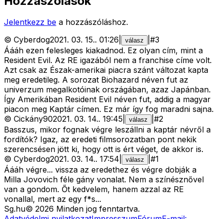
Hozzászólások
Jelentkezz be
a hozzászóláshoz.
©
Cyberdog
2021. 03. 15.
.
01:26
|
|
#
3
válasz
Áááh ezen felesleges kiakadnod. Ez olyan cím, mint a
Resident Evil. Az RE igazából nem a franchise címe volt.
Azt csak az Észak-amerikai piacra szánt változat kapta
meg eredetileg. A sorozat Biohazard néven fut az
univerzum megalkotóinak országában, azaz Japánban.
Így Amerikában Resident Evil néven fut, addig a magyar
piacon meg Kaptár címen. Ez már így fog maradni sajna.
©
Cickány90
2021. 03. 14.
.
19:45
|
|
#
2
válasz
Basszus, mikor fognak végre leszállni a kaptár névről a
fordítók? Igaz, az eredeti filmsorozatban pont nekik
szerencsésen jött ki, hogy ott is ért véget, de akkor is.
©
Cyberdog
2021. 03. 14.
.
17:54
|
|
#
1
válasz
Áááh végre... vissza az eredethez és végre dobják a
Milla Jovovich féle gány vonalat. Nem a színésznővel
van a gondom. Őt kedvelem, hanem azzal az RE
vonallal, mert az egy f*s...
Sg
.hu
©
2026
Minden jog fenntartva.
Adatvédelmi nyilatkozat
Impresszum
Fórum
E-mail: