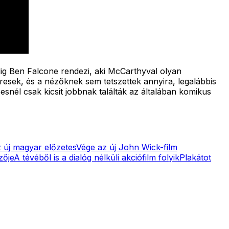
dig Ben Falcone rendezi, aki McCarthyval olyan
eresek, és a nézőknek sem tetszettek annyira, legalábbis
esnél csak kicsit jobbnak találták az általában komikus
z új magyar előzetes
Vége az új John Wick-film
zője
A tévéből is a dialóg nélküli akciófilm folyik
Plakátot