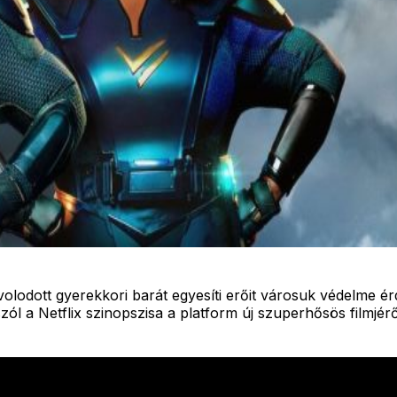
olodott gyerekkori barát egyesíti erőit városuk védelme ér
zól a Netflix szinopszisa a platform új szuperhősös filmjéről