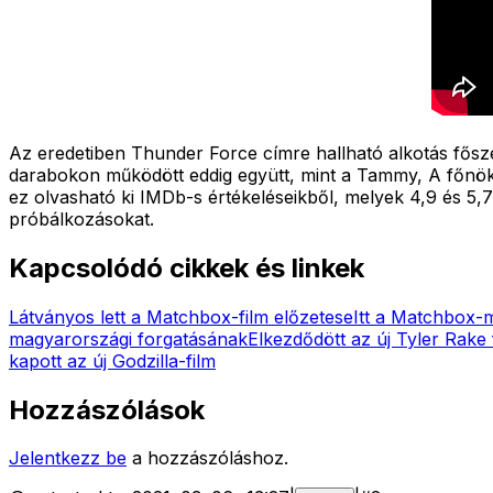
Az eredetiben Thunder Force címre hallható alkotás fősz
darabokon működött eddig együtt, mint a Tammy, A főnök, a
ez olvasható ki IMDb-s értékeléseikből, melyek 4,9 és 5,7
próbálkozásokat.
Kapcsolódó cikkek és linkek
Látványos lett a Matchbox-film előzetese
Itt a Matchbox-m
magyarországi forgatásának
Elkezdődött az új Tyler Rake f
kapott az új Godzilla-film
Hozzászólások
Jelentkezz be
a hozzászóláshoz.