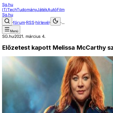
Sg.hu
IT/Tech
Tudomány
Játék
Autó
Film
Sg.hu
·
fórum
·
RSS
·
hírlevél
·
·
...
Menü
SG.hu
·
2021. március 4.
Előzetest kapott Melissa McCarthy s