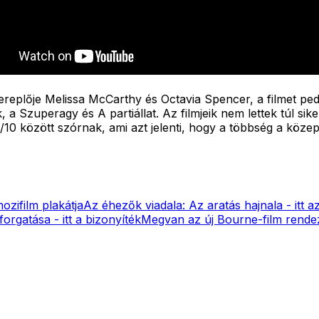
ereplője Melissa McCarthy és Octavia Spencer, a filmet pe
 Szuperagy és A partiállat. Az filmjeik nem lettek túl sik
/10 között szórnak, ami azt jelenti, hogy a többség a közep
ozifilm plakátja
Az éhezők viadala: Az aratás hajnala - itt a
orgatása - itt a bizonyíték
Megvan az új Bourne-film rende