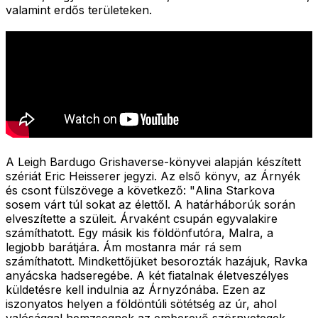
valamint erdős területeken.
A Leigh Bardugo Grishaverse-könyvei alapján készített
szériát Eric Heisserer jegyzi. Az első könyv, az Árnyék
és csont fülszövege a következő: "
Alina Starkova
sosem várt túl sokat az élettől. A határháborúk során
elveszítette a szüleit. Árvaként csupán egyvalakire
számíthatott. Egy másik kis földönfutóra, Malra, a
legjobb barátjára. Ám mostanra már rá sem
számíthatott. Mindkettőjüket besorozták hazájuk, Ravka
anyácska hadseregébe. A két fiatalnak életveszélyes
küldetésre kell indulnia az Árnyzónába. Ezen az
iszonyatos helyen a földöntúli sötétség az úr, ahol
valósággal hemzsegnek az emberevő szörnyetegek.