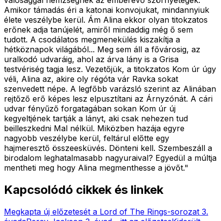
Amikor támadás éri a katonai konvojukat, mindannyiuk
élete veszélybe kerül. Ám Alina ekkor olyan titokzatos
erőnek adja tanújelét, amiről mindaddig még ő sem
tudott. A csodálatos megmenekülés kiszakítja a
hétköznapok világából... Meg sem áll a fővárosig, az
uralkodó udvaráig, ahol az árva lány is a Grisa
testvériség tagja lesz. Vezetőjük, a titokzatos Kom úr úgy
véli, Alina az, akire oly régóta vár Ravka sokat
szenvedett népe. A legfőbb varázsló szerint az Alinában
rejtőző erő képes lesz elpusztítani az Árnyzónát. A cári
udvar fényűző forgatagában sokan Kom úr új
kegyeltjének tartják a lányt, aki csak nehezen tud
beilleszkedni Mal nélkül. Miközben hazája egyre
nagyobb veszélybe kerül, feltárul előtte egy
hajmeresztő összeesküvés. Dönteni kell. Szembeszáll a
birodalom leghatalmasabb nagyuraival? Egyedül a múltja
mentheti meg hogy Alina megmenthesse a jövőt
."
Kapcsolódó cikkek és linkek
Megkapta új előzetesét a Lord of The Rings-sorozat 3.