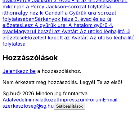
évada
Percy Jackson 3. évad - itt az előzetes
Kiderült,
mikor jön a Percy Jackson-sorozat folytatása
itthonra
Így néz ki Gandalf a Gyűrűk ura-sorozat
folytatásában
Sárkányok háza 3. évad és az új
előzetes
Lesz A gyűrűk ura: A hatalom gyűrű 4.
évad
Magyarul beszél az Avatár: Az utolsó léghajlító új
előzetese
Előzetest kapott az Avatár: Az utolsó léghajlító
folytatása
Hozzászólások
Jelentkezz be
a hozzászóláshoz.
Nem érkezett még hozzászólás. Legyél Te az első!
Sg
.hu
©
2026
Minden jog fenntartva.
Adatvédelmi nyilatkozat
Impresszum
Fórum
E-mail:
szerkesztoseg@sg.hu
Sütibeállítások