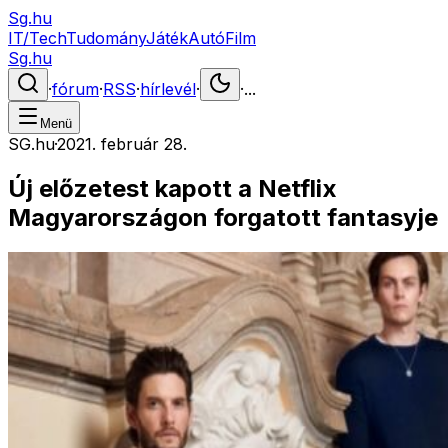
Sg.hu
IT/Tech
Tudomány
Játék
Autó
Film
Sg.hu
·
fórum
·
RSS
·
hírlevél
·
·
...
Menü
SG.hu
·
2021. február 28.
Új előzetest kapott a Netflix
Magyarországon forgatott fantasyje