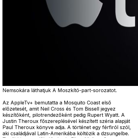
Nemsokára láthatjuk A Moszkító-part-sorozatot.
Az AppleTv+ bemutatta a Mosquito Coast első
előzetesét, amit Neil Cross és Tom Bissell jegyez
készítőként, pilotrendezőként pedig Rupert Wyatt. A
Justin Theroux főszereplésével készített széria alapját
Paul Theroux könyve adja. A történet egy férfiról szól,
aki családjával Latin-Amerikába költözik a dzsungelbe.