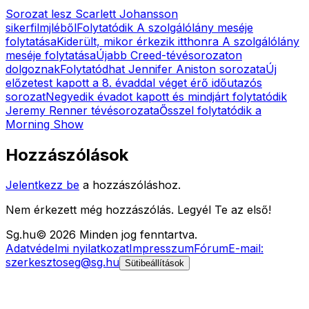
Sorozat lesz Scarlett Johansson
sikerfilmjléből
Folytatódik A szolgálólány meséje
folytatása
Kiderült, mikor érkezik itthonra A szolgálólány
meséje folytatása
Újabb Creed-tévésorozaton
dolgoznak
Folytatódhat Jennifer Aniston sorozata
Új
előzetest kapott a 8. évaddal véget érő időutazós
sorozat
Negyedik évadot kapott és mindjárt folytatódik
Jeremy Renner tévésorozata
Ősszel folytatódik a
Morning Show
Hozzászólások
Jelentkezz be
a hozzászóláshoz.
Nem érkezett még hozzászólás. Legyél Te az első!
Sg
.hu
©
2026
Minden jog fenntartva.
Adatvédelmi nyilatkozat
Impresszum
Fórum
E-mail:
szerkesztoseg@sg.hu
Sütibeállítások