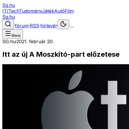
Sg.hu
IT/Tech
Tudomány
Játék
Autó
Film
Sg.hu
·
fórum
·
RSS
·
hírlevél
·
·
...
Menü
SG.hu
·
2021. február 20.
Itt az új A Moszkító-part előzetese