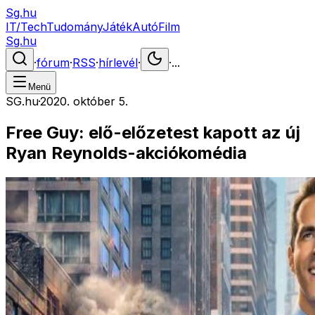
Sg.hu
IT/Tech
Tudomány
Játék
Autó
Film
Sg.hu
·
fórum
·
RSS
·
hírlevél
·
·
...
Menü
SG.hu
·
2020. október 5.
Free Guy: elő-előzetest kapott az új
Ryan Reynolds-akciókomédia