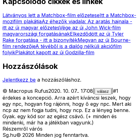
Kapcsolódó cikkek és linkek
Látványos lett a Matchbox-film előzetese
Itt a Matchbox-
mozifilm plakátja
Az éhezők viadala: Az aratás hajnala -
itt az új magyar előzetes
Vége az új John Wick-film
magyarországi forgatásának
Elkezdődött az új Tyler
Rake forgatása - itt a bizonyíték
Megvan az új Bourne-
film rendezője
A tévéből is a dialóg nélküli akciófilm
folyik
Plakátot kapott az új Godzilla-film
Hozzászólások
Jelentkezz be
a hozzászóláshoz.
©
Macropus Rufus
2020. 10. 07.
.
17:08
|
|
#
1
válasz
érdekes a koncepció. Arra azért kíváncsi leszek, hogy
egy npc, hogyan fog rájönni, hogy ő egy npc. Mert aki
ncp az nem fogja tudni, hogy ncp. Ez a lényeg benne.
Gyak. egy kód sor az egész csávó. (+ minden és
mindenki, már ha a játékban vagyunk.)
Részemről várós
Sg
.hu
©
2026
Minden jog fenntartva.