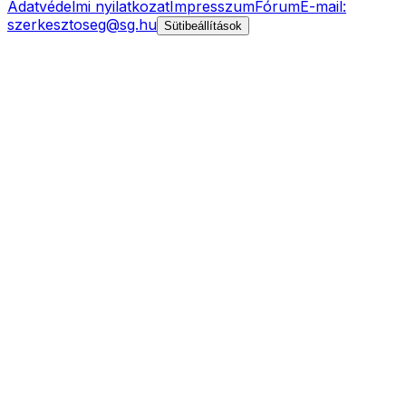
Adatvédelmi nyilatkozat
Impresszum
Fórum
E-mail:
szerkesztoseg@sg.hu
Sütibeállítások