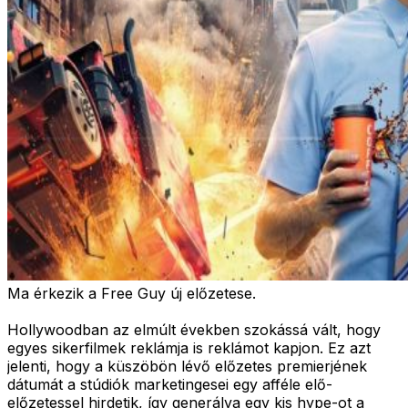
Ma érkezik a Free Guy új előzetese.
Hollywoodban az elmúlt években szokássá vált, hogy
egyes sikerfilmek reklámja is reklámot kapjon. Ez azt
jelenti, hogy a küszöbön lévő előzetes premierjének
dátumát a stúdiók marketingesei egy afféle elő-
előzetessel hirdetik, így generálva egy kis hype-ot a