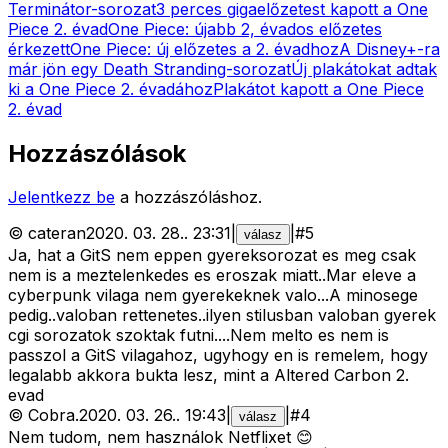
Terminátor-sorozat
3 perces gigaelőzetest kapott a One
Piece 2. évad
One Piece: újabb 2, évados előzetes
érkezett
One Piece: új előzetes a 2. évadhoz
A Disney+-ra
már jön egy Death Stranding-sorozat
Új plakátokat adtak
ki a One Piece 2. évadához
Plakátot kapott a One Piece
2. évad
Hozzászólások
Jelentkezz be
a hozzászóláshoz.
©
cateran
2020. 03. 28.
.
23:31
|
|
#
5
válasz
Ja, hat a GitS nem eppen gyereksorozat es meg csak
nem is a meztelenkedes es eroszak miatt..Mar eleve a
cyberpunk vilaga nem gyerekeknek valo...A minosege
pedig..valoban rettenetes..ilyen stilusban valoban gyerek
cgi sorozatok szoktak futni....Nem melto es nem is
passzol a GitS vilagahoz, ugyhogy en is remelem, hogy
legalabb akkora bukta lesz, mint a Altered Carbon 2.
evad
©
Cobra.
2020. 03. 26.
.
19:43
|
|
#
4
válasz
Nem tudom, nem használok Netflixet 😊