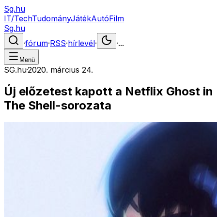
Sg.hu
IT/Tech
Tudomány
Játék
Autó
Film
Sg.hu
·
fórum
·
RSS
·
hírlevél
·
·
...
Menü
SG.hu
·
2020. március 24.
Új előzetest kapott a Netflix Ghost in
The Shell-sorozata