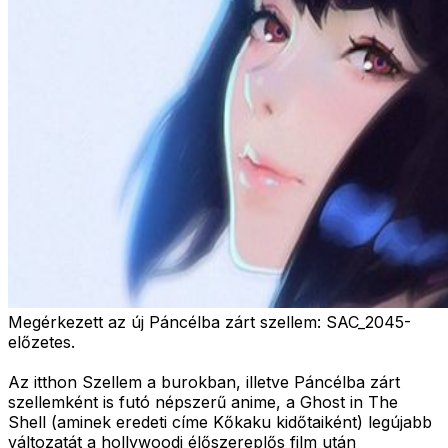
Megérkezett az új Páncélba zárt szellem: SAC_2045-
előzetes.
Az itthon Szellem a burokban, illetve Páncélba zárt
szellemként is futó népszerű anime, a Ghost in The
Shell (aminek eredeti címe Kőkaku kidőtaiként) legújabb
változatát a hollywoodi élőszereplős film után