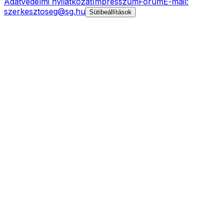
Adatvédelmi nyilatkozat
Impresszum
Fórum
E-mail:
szerkesztoseg@sg.hu
Sütibeállítások