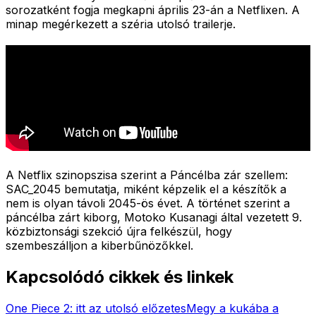
sorozatként fogja megkapni április 23-án a Netflixen. A
minap megérkezett a széria utolsó trailerje.
A Netflix szinopszisa szerint a Páncélba zár szellem:
SAC_2045 bemutatja, miként képzelik el a készítők a
nem is olyan távoli 2045-ös évet. A történet szerint a
páncélba zárt kiborg, Motoko Kusanagi által vezetett 9.
közbiztonsági szekció újra felkészül, hogy
szembeszálljon a kiberbűnözőkkel.
Kapcsolódó cikkek és linkek
One Piece 2: itt az utolsó előzetes
Megy a kukába a