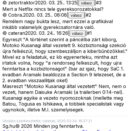
©
zetortraktor
2020. 03. 25.
.
13:25
|
|
#
3
válasz
Mert a Netflix nincs tele gyereksorozatokkal?
©
Cobra.
2020. 03. 25.
.
08:08
|
|
#
2
válasz
Remélem nagy bukta lesz, mert ezzel a grafikával
inkább valamelyik gyerekcsatornára való.
©
cateran
2020. 03. 24.
.
16:26
|
|
#
1
válasz
Egyreszt "A történet szerint a páncélba zárt kiborg,
Motoko Kusanagi által vezetett 9. közbiztonsági szekció
újra felkészül, hogy szembeszálljon a kiberbűnözőkkel."
Mivel ez a feladatuk, ez kb egyenerteku, mintha azt
irtatok volna, hogy "a rendorseg felkeszult, hogy ujra
fenntartsa a kozbiztonsagot" (bar az igaz, hogy SaC 1.
evadban Aramaki bealdozza a Section 9 letezeset, de a
2. evadban visszaallitjak oket)
Masreszt "Motoko Kusanagi által vezetett" Nem, nem o
vezeti, hanem Daisuke Aramaki (a trailerben 0:14-nel).
Kusanagi egyike a vezeto nyomozoknak (mellette meg
Batou, Togusa es Ishikawa, a tobbiek specialistak vagy
ugynokok, illetve M.I. szemelyisegek.
Utoljára szerkesztette: cateran, 2020.03.24. 16:27:21
Sg
.hu
©
2026
Minden jog fenntartva.