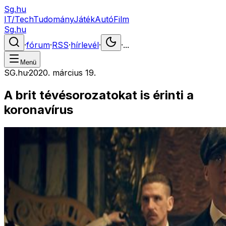
Sg.hu
IT/Tech
Tudomány
Játék
Autó
Film
Sg.hu
·
fórum
·
RSS
·
hírlevél
·
·
...
Menü
SG.hu
·
2020. március 19.
A brit tévésorozatokat is érinti a
koronavírus