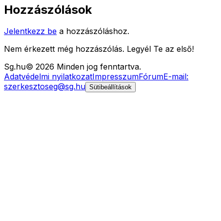
Hozzászólások
Jelentkezz be
a hozzászóláshoz.
Nem érkezett még hozzászólás. Legyél Te az első!
Sg
.hu
©
2026
Minden jog fenntartva.
Adatvédelmi nyilatkozat
Impresszum
Fórum
E-mail:
szerkesztoseg@sg.hu
Sütibeállítások