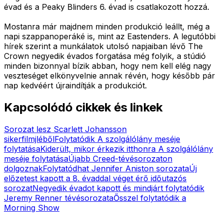
évad és a Peaky Blinders 6. évad is csatlakozott hozzá.
Mostanra már majdnem minden produkció leállt, még a
napi szappanoperáké is, mint az Eastenders. A legutóbbi
hírek szerint a munkálatok utolsó napjaiban lévő The
Crown negyedik évados forgatása még folyik, a stúdió
minden bizonnyal bízik abban, hogy nem kell elég nagy
veszteséget elkönyvelnie annak révén, hogy később pár
nap kedvéért újraindítják a produkciót.
Kapcsolódó cikkek és linkek
Sorozat lesz Scarlett Johansson
sikerfilmjléből
Folytatódik A szolgálólány meséje
folytatása
Kiderült, mikor érkezik itthonra A szolgálólány
meséje folytatása
Újabb Creed-tévésorozaton
dolgoznak
Folytatódhat Jennifer Aniston sorozata
Új
előzetest kapott a 8. évaddal véget érő időutazós
sorozat
Negyedik évadot kapott és mindjárt folytatódik
Jeremy Renner tévésorozata
Ősszel folytatódik a
Morning Show