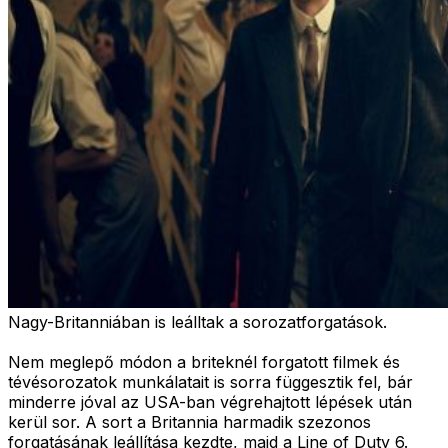
Nagy-Britanniában is leálltak a sorozatforgatások.
Nem meglepő módon a briteknél forgatott filmek és
tévésorozatok munkálatait is sorra függesztik fel, bár
minderre jóval az USA-ban végrehajtott lépések után
kerül sor. A sort a Britannia harmadik szezonos
forgatásának leállítása kezdte, majd a Line of Duty 6.