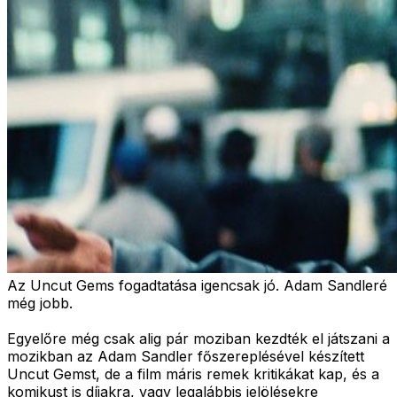
Az Uncut Gems fogadtatása igencsak jó. Adam Sandleré
még jobb.
Egyelőre még csak alig pár moziban kezdték el játszani a
mozikban az Adam Sandler főszereplésével készített
Uncut Gemst, de a film máris remek kritikákat kap, és a
komikust is díjakra, vagy legalábbis jelölésekre