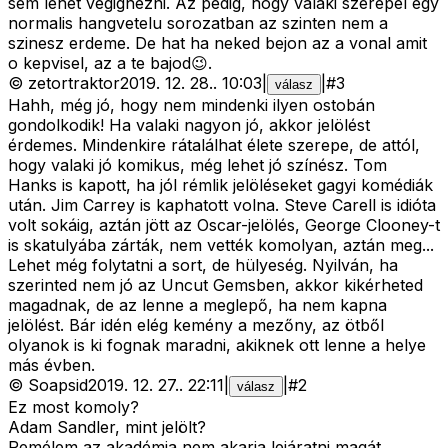
sem lehet vegignezni. Az pedig, hogy valaki szerepel egy
normalis hangvetelu sorozatban az szinten nem a
szinesz erdeme. De hat ha neked bejon az a vonal amit
o kepvisel, az a te bajod😉.
©
zetortraktor
2019. 12. 28.
.
10:03
|
|
#
3
válasz
Hahh, még jó, hogy nem mindenki ilyen ostobán
gondolkodik! Ha valaki nagyon jó, akkor jelölést
érdemes. Mindenkire rátalálhat élete szerepe, de attól,
hogy valaki jó komikus, még lehet jó színész. Tom
Hanks is kapott, ha jól rémlik jelöléseket gagyi komédiák
után. Jim Carrey is kaphatott volna. Steve Carell is idióta
volt sokáig, aztán jött az Oscar-jelölés, George Clooney-t
is skatulyába zárták, nem vették komolyan, aztán meg...
Lehet még folytatni a sort, de hülyeség. Nyilván, ha
szerinted nem jó az Uncut Gemsben, akkor kikérheted
magadnak, de az lenne a meglepő, ha nem kapna
jelölést. Bár idén elég kemény a mezőny, az ötből
olyanok is ki fognak maradni, akiknek ott lenne a helye
más évben.
©
Soapsid
2019. 12. 27.
.
22:11
|
|
#
2
válasz
Ez most komoly?
Adam Sandler, mint jelölt?
Remélem az akadémia nem akarja lejáratni magát.