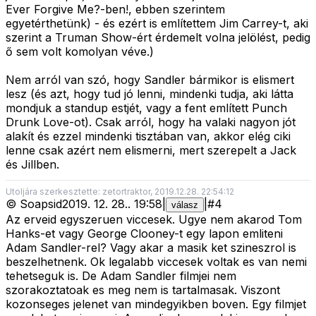
Ever Forgive Me?-ben!, ebben szerintem
egyetérthetünk) - és ezért is említettem Jim Carrey-t, aki
szerint a Truman Show-ért érdemelt volna jelölést, pedig
ő sem volt komolyan véve.)
Nem arról van szó, hogy Sandler bármikor is elismert
lesz (és azt, hogy tud jó lenni, mindenki tudja, aki látta
mondjuk a standup estjét, vagy a fent említett Punch
Drunk Love-ot). Csak arról, hogy ha valaki nagyon jót
alakít és ezzel mindenki tisztában van, akkor elég ciki
lenne csak azért nem elismerni, mert szerepelt a Jack
és Jillben.
Utoljára szerkesztette: zetortraktor, 2019.12.28. 22:54:12
©
Soapsid
2019. 12. 28.
.
19:58
|
|
#
4
válasz
Az erveid egyszeruen viccesek. Ugye nem akarod Tom
Hanks-et vagy George Clooney-t egy lapon emliteni
Adam Sandler-rel? Vagy akar a masik ket szineszrol is
beszelhetnenk. Ok legalabb viccesek voltak es van nemi
tehetseguk is. De Adam Sandler filmjei nem
szorakoztatoak es meg nem is tartalmasak. Viszont
kozonseges jelenet van mindegyikben boven. Egy filmjet