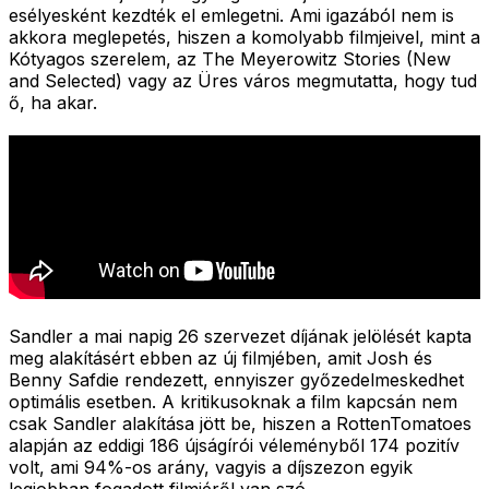
esélyesként kezdték el emlegetni. Ami igazából nem is
akkora meglepetés, hiszen a komolyabb filmjeivel, mint a
Kótyagos szerelem, az The Meyerowitz Stories (New
and Selected) vagy az Üres város megmutatta, hogy tud
ő, ha akar.
Sandler a mai napig 26 szervezet díjának jelölését kapta
meg alakításért ebben az új filmjében, amit Josh és
Benny Safdie rendezett, ennyiszer győzedelmeskedhet
optimális esetben. A kritikusoknak a film kapcsán nem
csak Sandler alakítása jött be, hiszen a RottenTomatoes
alapján az eddigi 186 újságírói véleményből 174 pozitív
volt, ami 94%-os arány, vagyis a díjszezon egyik
legjobban fogadott filmjéről van szó.