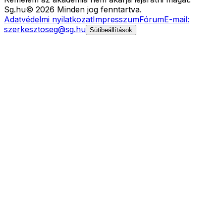
Sg
.hu
©
2026
Minden jog fenntartva.
Adatvédelmi nyilatkozat
Impresszum
Fórum
E-mail:
szerkesztoseg@sg.hu
Sütibeállítások