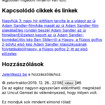
Kapcsolódó cikkek és linkek
Nagyfiúk 3: nagy hír jött
Nem tarolta le a világot az új
Adam Sandler-film
Adja magát az új Adam Sandler-film
plakátja
Elég rondán beszél Adam Sandler az új
filmjében
Előzetest kapott az új Adam Sandler-
komédia
Ütős kép Ben Stillerről a Happy, a flúgos golfos
2-ből
Az első kép Adam Sandler klasszikusának
folytatásából
Happy, a flúgos golfos 2: itt az első
előzetes
Hozzászólások
Jelentkezz be
a hozzászóláshoz.
©
zetortraktor
2019. 12. 28.
.
22:58
|
|
#
6
válasz
De az egész nagyon egyszerűen eldönthető: megnézed
az Uncut Gemset és véleményezed, hogy milyen volt.
Ez mondjuk sok mindent elmond rólad: