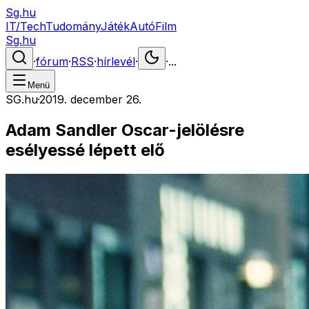
Sg.hu
IT/Tech
Tudomány
Játék
Autó
Film
Sg.hu
·
fórum
·
RSS
·
hírlevél
·
·
...
Menü
SG.hu
·
2019. december 26.
Adam Sandler Oscar-jelölésre
esélyessé lépett elő