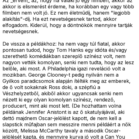
Az _érvem_ az, hogy ha valaki jó egy filmben, akkor az
akkor is elismerést érdeme, ha korábban egy vagy több
filmben nem volt jó. Ez nem életműdíj, hanem "legjobb
alakítás"-díj. Ha ezt nevetségesnek tartod, akkor
elfogadom. Kiderül, hogy a döntnökök mennyire tartják
nevetségesnek.
De vissza a példákhoz: ha nem vagy túl fiatal, akkor
pontosan tudod, hogy Tom Hanks egy idióta és/vagy
szerethető komédiákban szereplő színész volt, nem
nagyon vették komolyan, senki nem tudta, hogy az lesz
belőle, aki most. A Philadelphia igazi reveláció volt a
mozikban. George Clooney-t pedig nyilván nem a
Gyilkos paradicsomok alapján ítélték meg az emberek,
de ő volt sokaknak Ross doki, a szépfiú a
Vészhelyzetből, akiből akkor ugyancsak senki nem
nézett ki egy olyan komolyan színész, rendező,
producert, mint aki most lett. (De hozhattam volna
példának Jennifer Anistont is az ő skatulyájával, aki
dettó majdnem Oscar-jelölést kapott, de nem kell a
slapstick műfajban sem messzire menni példáért a nők
között, Melissa McCarthy tavaly a második Oscar-
jelölését kapta, és mennyire kurva jó volt a Can You