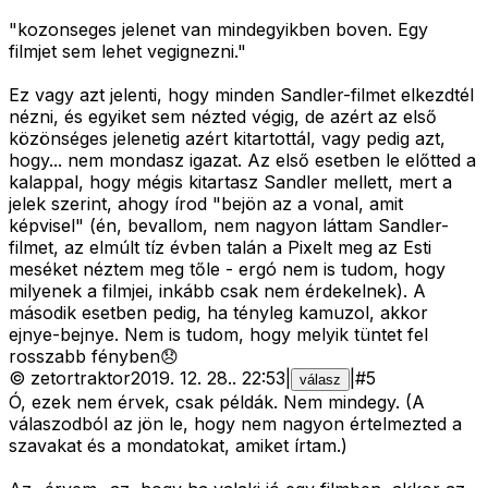
"kozonseges jelenet van mindegyikben boven. Egy
filmjet sem lehet vegignezni."
Ez vagy azt jelenti, hogy minden Sandler-filmet elkezdtél
nézni, és egyiket sem nézted végig, de azért az első
közönséges jelenetig azért kitartottál, vagy pedig azt,
hogy... nem mondasz igazat. Az első esetben le előtted a
kalappal, hogy mégis kitartasz Sandler mellett, mert a
jelek szerint, ahogy írod "bejön az a vonal, amit
képvisel" (én, bevallom, nem nagyon láttam Sandler-
filmet, az elmúlt tíz évben talán a Pixelt meg az Esti
meséket néztem meg tőle - ergó nem is tudom, hogy
milyenek a filmjei, inkább csak nem érdekelnek). A
második esetben pedig, ha tényleg kamuzol, akkor
ejnye-bejnye. Nem is tudom, hogy melyik tüntet fel
rosszabb fényben😞
©
zetortraktor
2019. 12. 28.
.
22:53
|
|
#
5
válasz
Ó, ezek nem érvek, csak példák. Nem mindegy. (A
válaszodból az jön le, hogy nem nagyon értelmezted a
szavakat és a mondatokat, amiket írtam.)