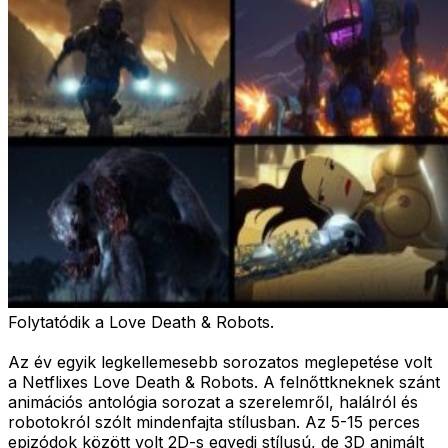
Folytatódik a Love Death & Robots.
Az év egyik legkellemesebb sorozatos meglepetése volt
a Netflixes Love Death & Robots. A felnőttkneknek szánt
animációs antológia sorozat a szerelemről, halálról és
robotokról szólt mindenfajta stílusban. Az 5-15 perces
epizódok között volt 2D-s egyedi stílusú, de 3D animált