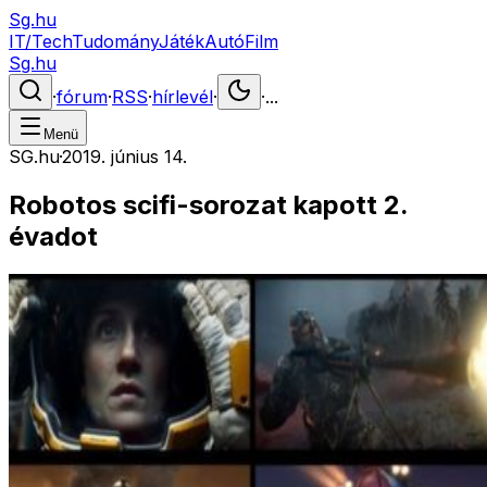
Sg.hu
IT/Tech
Tudomány
Játék
Autó
Film
Sg.hu
·
fórum
·
RSS
·
hírlevél
·
·
...
Menü
SG.hu
·
2019. június 14.
Robotos scifi-sorozat kapott 2.
évadot