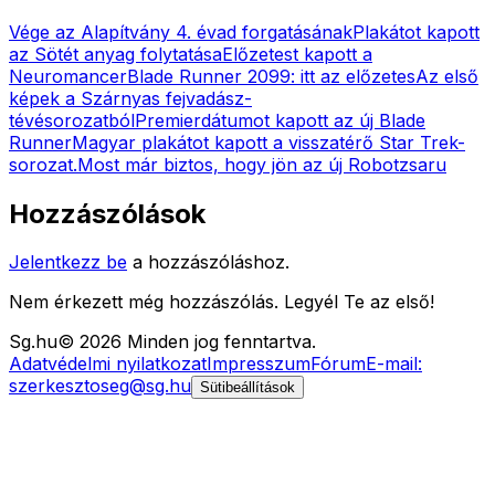
Vége az Alapítvány 4. évad forgatásának
Plakátot kapott
az Sötét anyag folytatása
Előzetest kapott a
Neuromancer
Blade Runner 2099: itt az előzetes
Az első
képek a Szárnyas fejvadász-
tévésorozatból
Premierdátumot kapott az új Blade
Runner
Magyar plakátot kapott a visszatérő Star Trek-
sorozat.
Most már biztos, hogy jön az új Robotzsaru
Hozzászólások
Jelentkezz be
a hozzászóláshoz.
Nem érkezett még hozzászólás. Legyél Te az első!
Sg
.hu
©
2026
Minden jog fenntartva.
Adatvédelmi nyilatkozat
Impresszum
Fórum
E-mail:
szerkesztoseg@sg.hu
Sütibeállítások