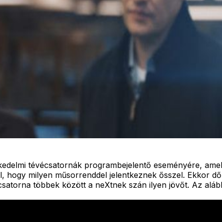
skedelmi tévécsatornák programbejelentő eseményére, ame
, hogy milyen műsorrenddel jelentkeznek ősszel. Ekkor dől 
satorna többek között a neXtnek szán ilyen jövőt. Az alábbi