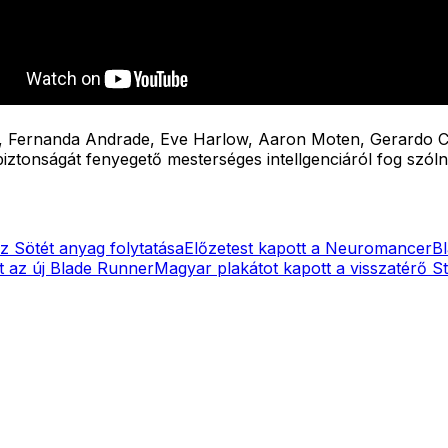
ry, Fernanda Andrade, Eve Harlow, Aaron Moten, Gerardo C
iztonságát fenyegető mesterséges intellgenciáról fog szólni
az Sötét anyag folytatása
Előzetest kapott a Neuromancer
Bl
 az új Blade Runner
Magyar plakátot kapott a visszatérő S