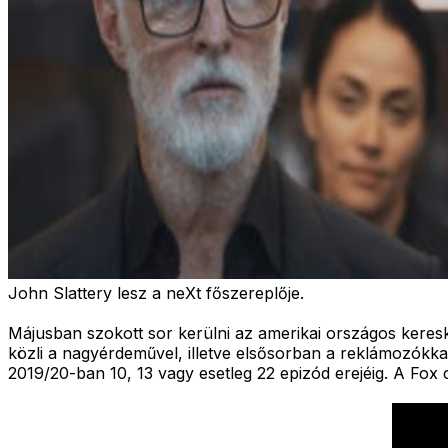
John Slattery lesz a neXt főszereplője.
Májusban szokott sor kerülni az amerikai országos kere
közli a nagyérdeművel, illetve elsősorban a reklámozókkal
2019/20-ban 10, 13 vagy esetleg 22 epizód erejéig. A Fox c