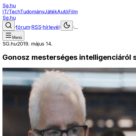
Sg.hu
IT/Tech
Tudomány
Játék
Autó
Film
Sg.hu
·
fórum
·
RSS
·
hírlevél
·
·
...
Menü
SG.hu
·
2019. május 14.
Gonosz mesterséges intelligenciáról s