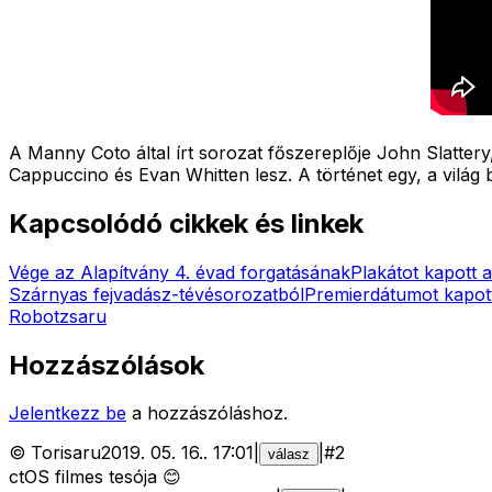
A Manny Coto által írt sorozat főszereplője John Slatte
Cappuccino és Evan Whitten lesz. A történet egy, a világ b
Kapcsolódó cikkek és linkek
Vége az Alapítvány 4. évad forgatásának
Plakátot kapott 
Szárnyas fejvadász-tévésorozatból
Premierdátumot kapott
Robotzsaru
Hozzászólások
Jelentkezz be
a hozzászóláshoz.
©
Torisaru
2019. 05. 16.
.
17:01
|
|
#
2
válasz
ctOS filmes tesója 😊