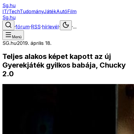
Sg.hu
IT/Tech
Tudomány
Játék
Autó
Film
Sg.hu
·
fórum
·
RSS
·
hírlevél
·
·
...
Menü
SG.hu
·
2019. április 18.
Teljes alakos képet kapott az új
Gyerekjáték gyilkos babája, Chucky
2.0