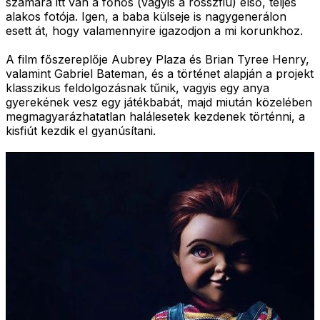
számára itt van a főhős (vagyis a rosszfiú) első, teljes
alakos fotója. Igen, a baba külseje is nagygenerálon
esett át, hogy valamennyire igazodjon a mi korunkhoz.
A film főszereplője Aubrey Plaza és Brian Tyree Henry,
valamint Gabriel Bateman, és a történet alapján a projekt
klasszikus feldolgozásnak tűnik, vagyis egy anya
gyerekének vesz egy játékbabát, majd miután közelében
megmagyarázhatatlan halálesetek kezdenek történni, a
kisfiút kezdik el gyanúsítani.