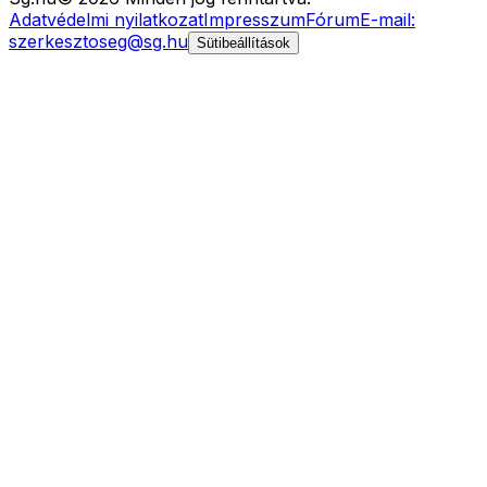
Adatvédelmi nyilatkozat
Impresszum
Fórum
E-mail:
szerkesztoseg@sg.hu
Sütibeállítások