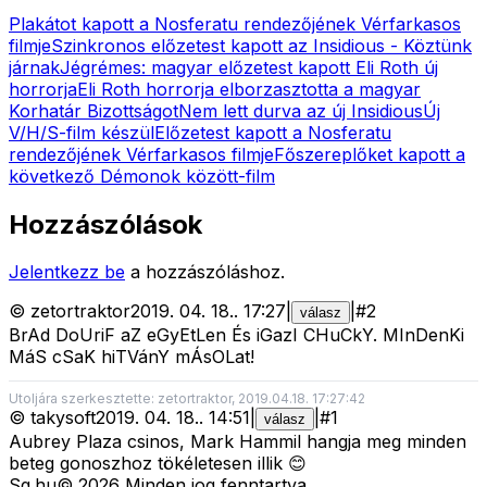
Plakátot kapott a Nosferatu rendezőjének Vérfarkasos
filmje
Szinkronos előzetest kapott az Insidious - Köztünk
járnak
Jégrémes: magyar előzetest kapott Eli Roth új
horrorja
Eli Roth horrorja elborzasztotta a magyar
Korhatár Bizottságot
Nem lett durva az új Insidious
Új
V/H/S-film készül
Előzetest kapott a Nosferatu
rendezőjének Vérfarkasos filmje
Főszereplőket kapott a
következő Démonok között-film
Hozzászólások
Jelentkezz be
a hozzászóláshoz.
©
zetortraktor
2019. 04. 18.
.
17:27
|
|
#
2
válasz
BrAd DoUriF aZ eGyEtLen És iGazI CHuCkY. MInDenKi
MáS cSaK hiTVánY mÁsOLat!
Utoljára szerkesztette: zetortraktor, 2019.04.18. 17:27:42
©
takysoft
2019. 04. 18.
.
14:51
|
|
#
1
válasz
Aubrey Plaza csinos, Mark Hammil hangja meg minden
beteg gonoszhoz tökéletesen illik 😊
Sg
.hu
©
2026
Minden jog fenntartva.