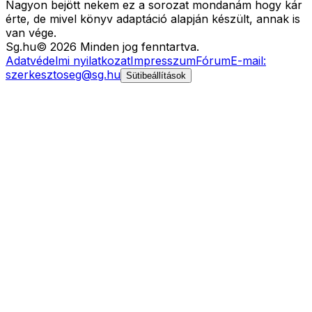
Nagyon bejött nekem ez a sorozat mondanám hogy kár
érte, de mivel könyv adaptáció alapján készült, annak is
van vége.
Sg
.hu
©
2026
Minden jog fenntartva.
Adatvédelmi nyilatkozat
Impresszum
Fórum
E-mail:
szerkesztoseg@sg.hu
Sütibeállítások