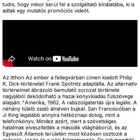
tudni, hogy mikor kerül fel a szolgáltató kínálatába, ki is
adtak egy mutatós promóciós videót.
Az itthon Az ember a fellegvárban címen kiadott Philip
K. Dick-történetet Frank Spotnitz adaptálta. Az alternatív
történelmet ábrázoló bemutató sorozat története
nagyjából dekódolható a hazai könyvkiadás fülszövege
alapján: "
Amerika, 1962. A rabszolgatartás újra legális. A
néhány túlélő zsidó álnéven bujkál. San Franciscóban a
Ji King legalább annyira hétköznapi dolog, mint a
telefonkönyv. Mindez azért, mert a szövetséges
hatalmak elveszítették a második világháborút, és az
Egyesült Államok területén most közösen osztozik a
császári Japán és a náci Németország. De azt mondják,