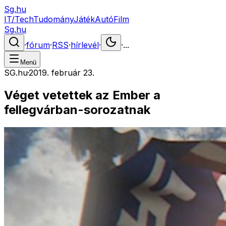
Sg.hu
IT/Tech
Tudomány
Játék
Autó
Film
Sg.hu
·
fórum
·
RSS
·
hírlevél
·
·
...
Menü
SG.hu
·
2019. február 23.
Véget vetettek az Ember a
fellegvárban-sorozatnak