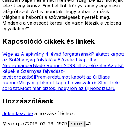
létezik egy könyv. Egy betiltott könyv, amely egy másik
világról szól. Azt is mondják, hogy abban a másik
világban a háborút a szövetségesek nyerték meg.
Mindenki a valóságot keresi, de vajon létezik-e valóság
egyáltalán?
"
Kapcsolódó cikkek és linkek
Vége az Alapítvány 4. évad forgatásának
Plakátot kapott
az Sötét anyag folytatása
Előzetest kapott a
Neuromancer
Blade Runner 2099: itt az előzetes
Az első
képek a Szárnyas fejvadász-
tévésorozatból
Premierdátumot kapott az új Blade
Runner
Magyar plakátot kapott a visszatérő Star Trek-
sorozat.
Most már biztos, hogy jön az új Robotzsaru
Hozzászólások
Jelentkezz be
a hozzászóláshoz.
©
skorpio7
2019. 02. 23.
.
19:17
|
|
#
1
válasz