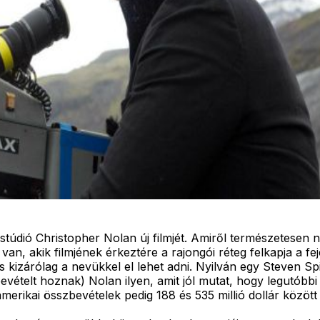
túdió Christopher Nolan új filmjét. Amiről természetesen ne
, akik filmjének érkeztére a rajongói réteg felkapja a fe
 kizárólag a nevükkel el lehet adni. Nyilván egy Steven Spi
evételt hoznak) Nolan ilyen, amit jól mutat, hogy legutóbbi
merikai összbevételek pedig 188 és 535 millió dollár között