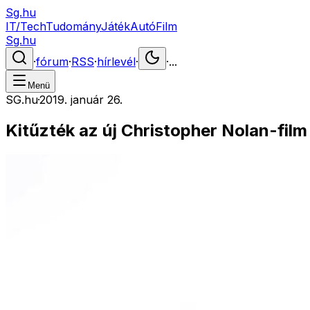
Sg.hu
IT/Tech
Tudomány
Játék
Autó
Film
Sg.hu
·
fórum
·
RSS
·
hírlevél
·
·
...
Menü
SG.hu
·
2019. január 26.
Kitűzték az új Christopher Nolan-fil