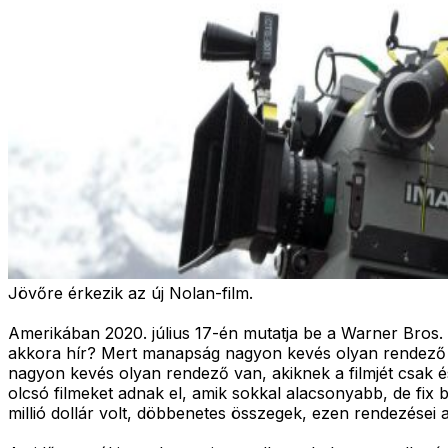
Jövőre érkezik az új Nolan-film.
Amerikában 2020. július 17-én mutatja be a Warner Bros. s
akkora hír? Mert manapság nagyon kevés olyan rendező van
nagyon kevés olyan rendező van, akiknek a filmjét csak és
olcsó filmeket adnak el, amik sokkal alacsonyabb, de fix b
millió dollár volt, döbbenetes összegek, ezen rendezései a