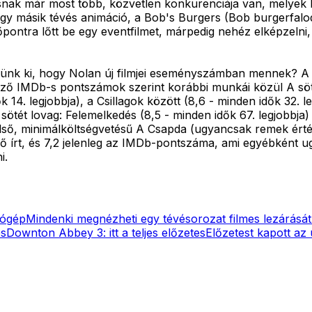
nak már most több, közvetlen konkurenciája van, melyek kö
 egy másik tévés animáció, a Bob's Burgers (Bob burgerfalod
z időpontra lőtt be egy eventfilmet, márpedig nehéz elképze
tsünk ki, hogy Nolan új filmjei eseményszámban mennek? A 
ző IMDb-s pontszámok szerint korábbi munkái közül A söté
 14. legjobbja), a Csillagok között (8,6 - minden idők 32. l
 sötét lovag: Felemelkedés (8,5 - minden idők 67. legjobbja)
első, minimálköltségvetésű A Csapda (ugyancsak remek érté
 ő írt, és 7,2 jelenleg az IMDb-pontszáma, ami egyébként u
i.
zógép
Mindenki megnézheti egy tévésorozat filmes lezárását
es
Downton Abbey 3: itt a teljes előzetes
Előzetest kapott az