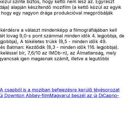
zül szinte biztos, hogy kettő nem lesz az. Egyrészt
ája) alapján készítendő mozifilm (a kettő közül az egyik
lni, hogy egy nagyon drága produkcióval megpróbálják
kérdésre a választ mindenképp a filmográfiájában kell
t lovag 9,0-s pont számmal minden idők 4. legjobbja, de
egjobbja), A tökéletes trükk (8,5 - minden idők 49.
 és Batman: Kezdődik (8,3 - minden idők 116. legjobbja).
keléssel bír, 7,6/10 az IMDb-n), az Álmatlanság, mely
gyancsak igen magasnak számít, illetve a legutóbbi
A csapból is a moziban befejezésre kerülő tévésorozat
 új Downton Abbey-film
Magyarul beszél az új DiCaprio-