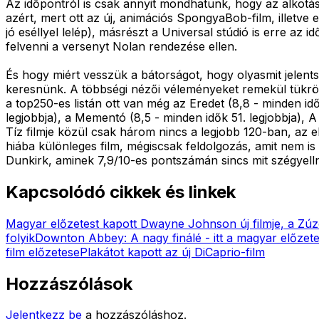
Az időpontról is csak annyit mondhatunk, hogy az alkotás
azért, mert ott az új, animációs SpongyaBob-film, illetve
jó eséllyel lelép), másrészt a Universal stúdió is erre a
felvenni a versenyt Nolan rendezése ellen.
És hogy miért vesszük a bátorságot, hogy olyasmit jelen
keresnünk. A többségi nézői véleményeket remekül tükrö
a top250-es listán ott van még az Eredet (8,8 - minden idők
legjobbja), a Mementó (8,5 - minden idők 51. legjobbja), A
Tíz filmje közül csak három nincs a legjobb 120-ban, az 
hiába különleges film, mégiscsak feldolgozás, amit nem is
Dunkirk, aminek 7,9/10-es pontszámán sincs mit szégyelln
Kapcsolódó cikkek és linkek
Magyar előzetest kapott Dwayne Johnson új filmje, a Zú
folyik
Downton Abbey: A nagy finálé - itt a magyar előzet
film előzetese
Plakátot kapott az új DiCaprio-film
Hozzászólások
Jelentkezz be
a hozzászóláshoz.