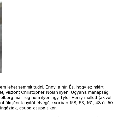
m lehet semmit tudni. Ennyi a hír. És, hogy ez miért
jét, viszont Christopher Nolan ilyen. Ugyanis manapság
elberg már rég nem ilyen, így Tyler Perry mellett (akivel
 öt filmjének nyitóhétvégéje sorban 158, 63, 161, 48 és 50
 ingáztak, csupa-csupa siker.