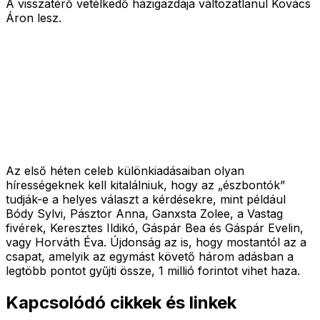
A visszatérő vetélkedő házigazdája változatlanul Kovács
Áron lesz.
Az első héten celeb különkiadásaiban olyan
hírességeknek kell kitalálniuk, hogy az „észbontók”
tudják-e a helyes választ a kérdésekre, mint például
Bódy Sylvi, Pásztor Anna, Ganxsta Zolee, a Vastag
fivérek, Keresztes Ildikó, Gáspár Bea és Gáspár Evelin,
vagy Horváth Éva. Újdonság az is, hogy mostantól az a
csapat, amelyik az egymást követő három adásban a
legtöbb pontot gyűjti össze, 1 millió forintot vihet haza.
Kapcsolódó cikkek és linkek