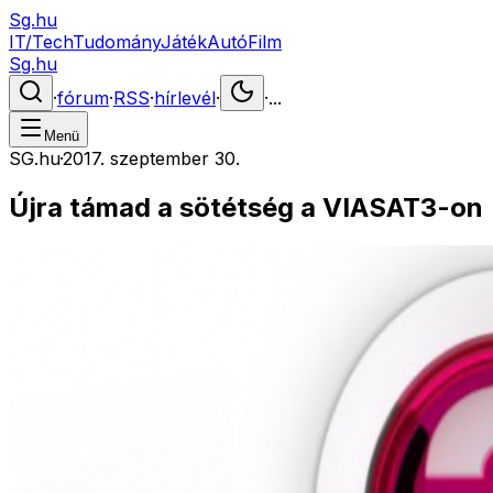
Sg.hu
IT/Tech
Tudomány
Játék
Autó
Film
Sg.hu
·
fórum
·
RSS
·
hírlevél
·
·
...
Menü
SG.hu
·
2017. szeptember 30.
Újra támad a sötétség a VIASAT3-on