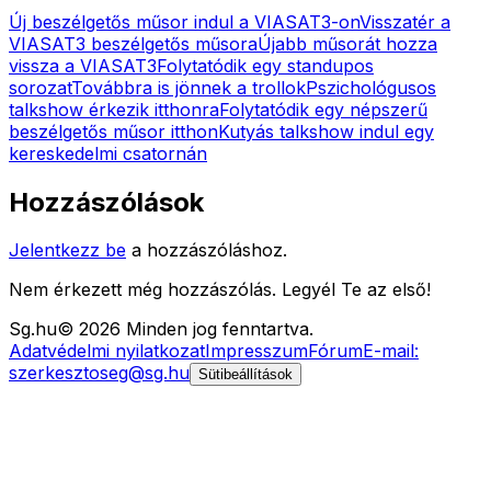
Új beszélgetős műsor indul a VIASAT3-on
Visszatér a
VIASAT3 beszélgetős műsora
Újabb műsorát hozza
vissza a VIASAT3
Folytatódik egy standupos
sorozat
Továbbra is jönnek a trollok
Pszichológusos
talkshow érkezik itthonra
Folytatódik egy népszerű
beszélgetős műsor itthon
Kutyás talkshow indul egy
kereskedelmi csatornán
Hozzászólások
Jelentkezz be
a hozzászóláshoz.
Nem érkezett még hozzászólás. Legyél Te az első!
Sg
.hu
©
2026
Minden jog fenntartva.
Adatvédelmi nyilatkozat
Impresszum
Fórum
E-mail:
szerkesztoseg@sg.hu
Sütibeállítások