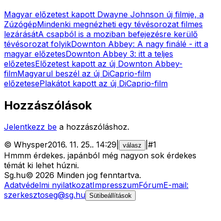
Magyar előzetest kapott Dwayne Johnson új filmje, a
Zúzógép
Mindenki megnézheti egy tévésorozat filmes
lezárását
A csapból is a moziban befejezésre kerülő
tévésorozat folyik
Downton Abbey: A nagy finálé - itt a
magyar előzetes
Downton Abbey 3: itt a teljes
előzetes
Előzetest kapott az új Downton Abbey-
film
Magyarul beszél az új DiCaprio-film
előzetese
Plakátot kapott az új DiCaprio-film
Hozzászólások
Jelentkezz be
a hozzászóláshoz.
©
Whysper
2016. 11. 25.
.
14:29
|
|
#
1
válasz
Hmmm érdekes. japánból még nagyon sok érdekes
témát ki lehet húzni.
Sg
.hu
©
2026
Minden jog fenntartva.
Adatvédelmi nyilatkozat
Impresszum
Fórum
E-mail:
szerkesztoseg@sg.hu
Sütibeállítások