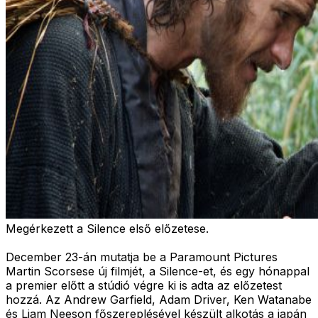
Megérkezett a Silence első előzetese.
December 23-án mutatja be a Paramount Pictures
Martin Scorsese új filmjét, a Silence-et, és egy hónappal
a premier előtt a stúdió végre ki is adta az előzetest
hozzá. Az Andrew Garfield, Adam Driver, Ken Watanabe
és Liam Neeson főszereplésével készült alkotás a japán