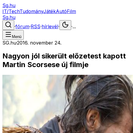
Sg.hu
IT/Tech
Tudomány
Játék
Autó
Film
Sg.hu
·
fórum
·
RSS
·
hírlevél
·
·
...
Menü
SG.hu
·
2016. november 24.
Nagyon jól sikerült előzetest kapott
Martin Scorsese új filmje