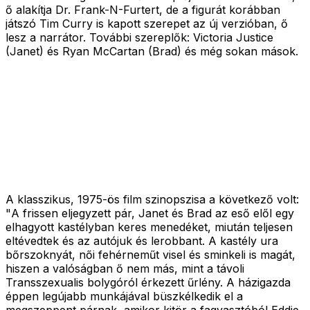
ő alakítja Dr. Frank-N-Furtert, de a figurát korábban
játszó Tim Curry is kapott szerepet az új verzióban, ő
lesz a narrátor. További szereplők: Victoria Justice
(Janet) és Ryan McCartan (Brad) és még sokan mások.
A klasszikus, 1975-ös film szinopszisa a következő volt:
"
A frissen eljegyzett pár, Janet és Brad az eső elől egy
elhagyott kastélyban keres menedéket, miután teljesen
eltévedtek és az autójuk és lerobbant. A kastély ura
bőrszoknyát, női fehérneműt visel és sminkeli is magát,
hiszen a valóságban ő nem más, mint a távoli
Transszexualis bolygóról érkezett űrlény. A házigazda
éppen legújabb munkájával büszkélkedik el a
megszeppent párnak, amikor kitör a fagyasztóból Eddie,