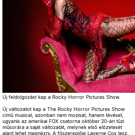
Új feldolgozást kap a Rocky Horror Pictures Show.
Új változatot kap a The Rocky Horror Pictures Show
című musical, azonban nem mozisat, hanem tévéset,
ugyanis az amerikai FOX csatorna október 20-án tűzi
műsorára a saját változatát, melynek első előzetesét
alant lehet megnézni. A főszereplője Laverne Cox lesz,