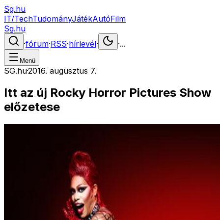
Sg.hu
IT/Tech
Tudomány
Játék
Autó
Film
Sg.hu
·
fórum
·
RSS
·
hírlevél
·
·
...
Menü
SG.hu
·
2016. augusztus 7.
Itt az új Rocky Horror Pictures Show
előzetese