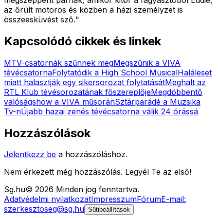
az őrült motoros és közben a házi személyzet is
összeesküvést sző.
"
Kapcsolódó cikkek és linkek
MTV-csatornák szűnnek meg
Megszűnik a VIVA
tévécsatorna
Folytatódik a High School Musical
Haláleset
miatt halasztják egy sikersorozat folytatását
Meghalt az
RTL Klub tévésorozatának főszereplője
Megdöbbentő
valóságshow a VIVA műsorán
Sztárparádé a Muzsika
Tv-n
Újabb hazai zenés tévécsatorna válik 24 órássá
Hozzászólások
Jelentkezz be
a hozzászóláshoz.
Nem érkezett még hozzászólás. Legyél Te az első!
Sg
.hu
©
2026
Minden jog fenntartva.
Adatvédelmi nyilatkozat
Impresszum
Fórum
E-mail:
szerkesztoseg@sg.hu
Sütibeállítások