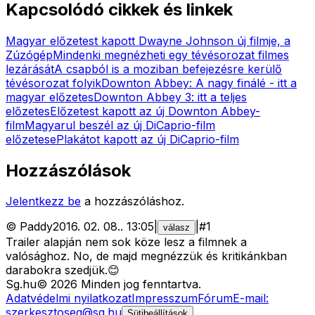
Kapcsolódó cikkek és linkek
Magyar előzetest kapott Dwayne Johnson új filmje, a
Zúzógép
Mindenki megnézheti egy tévésorozat filmes
lezárását
A csapból is a moziban befejezésre kerülő
tévésorozat folyik
Downton Abbey: A nagy finálé - itt a
magyar előzetes
Downton Abbey 3: itt a teljes
előzetes
Előzetest kapott az új Downton Abbey-
film
Magyarul beszél az új DiCaprio-film
előzetese
Plakátot kapott az új DiCaprio-film
Hozzászólások
Jelentkezz be
a hozzászóláshoz.
©
Paddy
2016. 02. 08.
.
13:05
|
|
#
1
válasz
Trailer alapján nem sok köze lesz a filmnek a
valósághoz. No, de majd megnézzük és kritikánkban
darabokra szedjük.😊
Sg
.hu
©
2026
Minden jog fenntartva.
Adatvédelmi nyilatkozat
Impresszum
Fórum
E-mail:
szerkesztoseg@sg.hu
Sütibeállítások