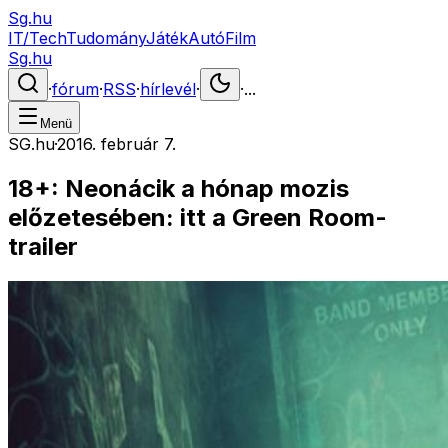
Sg.hu
IT/Tech
Tudomány
Játék
Autó
Film
Sg.hu
·
fórum
·
RSS
·
hírlevél
·
·
...
Menü
SG.hu
·
2016. február 7.
18+: Neonácik a hónap mozis
előzetesében: itt a Green Room-
trailer