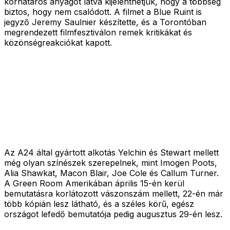
korhatáros anyagot látva kijelenthetjük, hogy a többség
biztos, hogy nem csalódott. A filmet a Blue Ruint is
jegyző Jeremy Saulnier készítette, és a Torontóban
megrendezett filmfesztiválon remek kritikákat és
közönségreakciókat kapott.
Az A24 által gyártott alkotás Yelchin és Stewart mellett
még olyan színészek szerepelnek, mint Imogen Poots,
Alia Shawkat, Macon Blair, Joe Cole és Callum Turner.
A Green Room Amerikában április 15-én kerül
bemutatásra korlátozott vászonszám mellett, 22-én már
több kópián lesz látható, és a széles körű, egész
országot lefedő bemutatója pedig augusztus 29-én lesz.