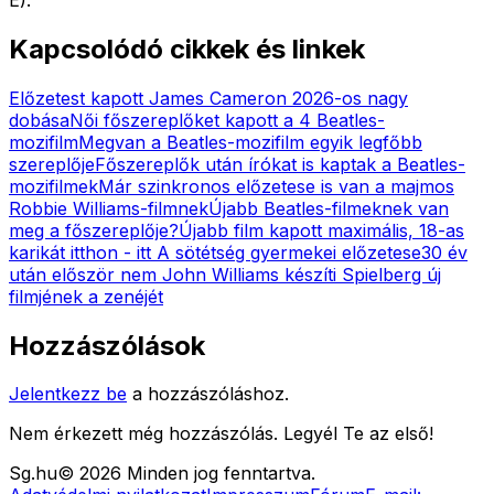
Kapcsolódó cikkek és linkek
Előzetest kapott James Cameron 2026-os nagy
dobása
Női főszereplőket kapott a 4 Beatles-
mozifilm
Megvan a Beatles-mozifilm egyik legfőbb
szereplője
Főszereplők után írókat is kaptak a Beatles-
mozifilmek
Már szinkronos előzetese is van a majmos
Robbie Williams-filmnek
Újabb Beatles-filmeknek van
meg a főszereplője?
Újabb film kapott maximális, 18-as
karikát itthon - itt A sötétség gyermekei előzetese
30 év
után először nem John Williams készíti Spielberg új
filmjének a zenéjét
Hozzászólások
Jelentkezz be
a hozzászóláshoz.
Nem érkezett még hozzászólás. Legyél Te az első!
Sg
.hu
©
2026
Minden jog fenntartva.