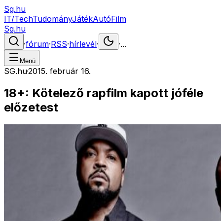
Sg.hu
IT/Tech
Tudomány
Játék
Autó
Film
Sg.hu
·
fórum
·
RSS
·
hírlevél
·
·
...
Menü
SG.hu
·
2015. február 16.
18+: Kötelező rapfilm kapott jóféle
előzetest