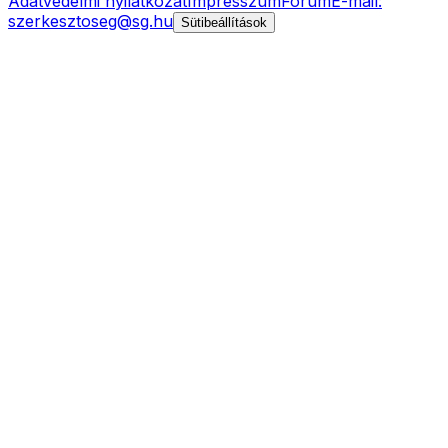
Adatvédelmi nyilatkozat
Impresszum
Fórum
E-mail:
szerkesztoseg@sg.hu
Sütibeállítások