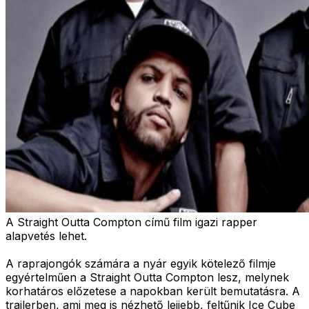
A Straight Outta Compton című film igazi rapper
alapvetés lehet.
A raprajongók számára a nyár egyik kötelező filmje
egyértelműen a Straight Outta Compton lesz, melynek
korhatáros előzetese a napokban került bemutatásra. A
trailerben, ami meg is nézhető lejjebb, feltűnik Ice Cube