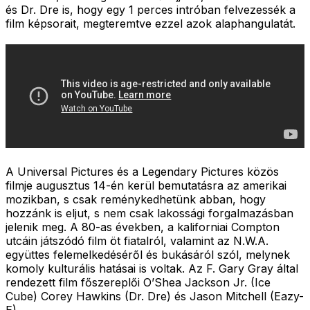
és Dr. Dre is, hogy egy 1 perces intróban felvezessék a
film képsorait, megteremtve ezzel azok alaphangulatát.
A Universal Pictures és a Legendary Pictures közös
filmje augusztus 14-én kerül bemutatásra az amerikai
mozikban, s csak reménykedhetünk abban, hogy
hozzánk is eljut, s nem csak lakossági forgalmazásban
jelenik meg. A 80-as években, a kaliforniai Compton
utcáin játszódó film öt fiatalról, valamint az N.W.A.
együttes felemelkedéséről és bukásáról szól, melynek
komoly kulturális hatásai is voltak. Az F. Gary Gray által
rendezett film főszereplői O’Shea Jackson Jr. (Ice
Cube) Corey Hawkins (Dr. Dre) és Jason Mitchell (Eazy-
E).