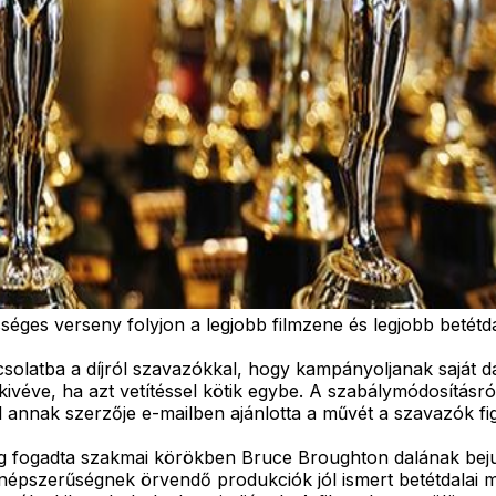
séges verseny folyjon a legjobb filmzene és legjobb betétdal
csolatba a díjról szavazókkal, hogy kampányoljanak saját 
kivéve, ha azt vetítéssel kötik egybe. A szabálymódosításró
ivel annak szerzője e-mailben ajánlotta a művét a szavazók f
ség fogadta szakmai körökben Bruce Broughton dalának bejut
 népszerűségnek örvendő produkciók jól ismert betétdalai ma