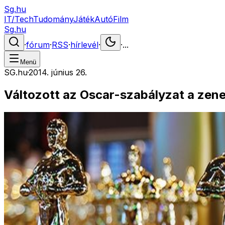
Sg.hu
IT/Tech
Tudomány
Játék
Autó
Film
Sg.hu
·
fórum
·
RSS
·
hírlevél
·
·
...
Menü
SG.hu
·
2014. június 26.
Változott az Oscar-szabályzat a zene