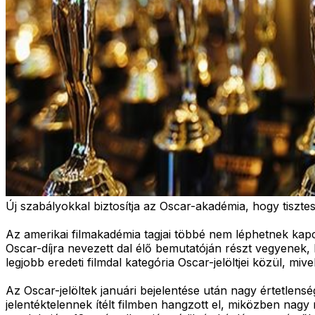
Új szabályokkal biztosítja az Oscar-akadémia, hogy tisztes
Az amerikai filmakadémia tagjai többé nem léphetnek kap
Oscar-díjra nevezett dal élő bemutatóján részt vegyenek, 
legjobb eredeti filmdal kategória Oscar-jelöltjei közül, m
Az Oscar-jelöltek januári bejelentése után nagy értetlen
jelentéktelennek ítélt filmben hangzott el, miközben nagy