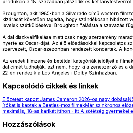
produkció a 18. században játszódik és két lánytestvérről s
Broughton, akit 1985-ben a Silverado című western filmzen
kizárását követően tagadta, hogy szándékosan hibázott vo
levelek szétküldésével Broughton "aláásta a szavazás függe
A dal diszkvalifikálása miatt csak négy szerzemény mara
nyerte az Oscar-díjat. Az élő előadásokkal kapcsolatos s
szervezett, Oscar-szezonban rendezett koncertek. A konce
Az eredeti filmzene és betétdal kategóriák jelöltjeit a fi
dal címét tudhatják, azt nem, hogy ki a zeneszerző és a da
22-én rendezik a Los Angeles-i Dolby Színházban.
Kapcsolódó cikkek és linkek
Előzetest kapott James Cameron 2026-os nagy dobása
Nő
írókat is kaptak a Beatles-mozifilmek
Már szinkronos előze
maximális, 18-as karikát itthon - itt A sötétség gyermekei 
Hozzászólások