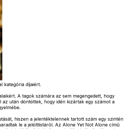
 kategória díjaiért.
dalaikért. A tagok számára az sem megengedett, hogy
l az után döntöttek, hogy idén kizártak egy számot a
igyelmébe.
ását, hiszen a jelentéktelennek tartott szám egy szintén
radtak le a jelöltlistáról. Az Alone Yet Not Alone című