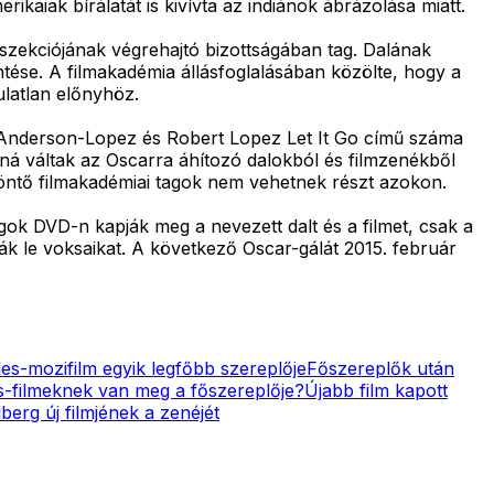
rikaiak bírálatát is kivívta az indiánok ábrázolása miatt.
 szekciójának végrehajtó bizottságában tag. Dalának
tése. A filmakadémia állásfoglalásában közölte, hogy a
ulatlan előnyhöz.
n Anderson-Lopez és Robert Lopez Let It Go című száma
nná váltak az Oscarra áhítozó dalokból és filmzenékből
döntő filmakadémiai tagok nem vehetnek részt azokon.
tagok DVD-n kapják meg a nevezett dalt és a filmet, csak a
ják le voksaikat. A következő Oscar-gálát 2015. február
es-mozifilm egyik legfőbb szereplője
Főszereplők után
s-filmeknek van meg a főszereplője?
Újabb film kapott
berg új filmjének a zenéjét