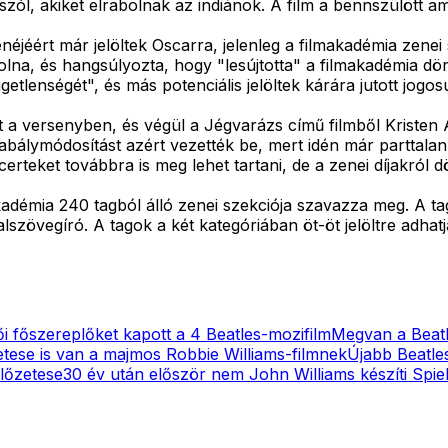
zól, akiket elrabolnak az indiánok. A film a bennszülött ame
éjéért már jelöltek Oscarra, jelenleg a filmakadémia zenei
lna, és hangsúlyozta, hogy "lesújtotta" a filmakadémia dön
tlenségét", és más potenciális jelöltek kárára jutott jogos
dt a versenyben, és végül a Jégvarázs című filmből Kriste
zabálymódosítást azért vezették be, mert idén már parttala
rteket továbbra is meg lehet tartani, de a zenei díjakról 
lmakadémia 240 tagból álló zenei szekciója szavazza meg. A 
lszövegíró. A tagok a két kategóriában öt-öt jelöltre adhat
i főszereplőket kapott a 4 Beatles-mozifilm
Megvan a Beatl
tese is van a majmos Robbie Williams-filmnek
Újabb Beatle
előzetese
30 év után először nem John Williams készíti Spiel