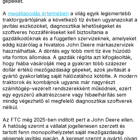
gépeiket.
A
megállapodás értelmében
a világ egyik legismertebb
traktorgyártójának a következő tíz évben ugyanazokat a
javítási eszközöket, diagnosztikai lehetőségeket és
szoftveres hozzáféréseket kell biztosítania a
gazdálkodóknak és a független szervizeknek, amelyeket
eddig kizárólag a hivatalos John Deere márkaszervizek
használhattak. A döntés egy több mint tíz éve húzódó
vita fontos állomása. A gazdák régóta azt kifogásolták,
hogy hiába vásárolják meg a gyakran több százezer
dollár értékű mezőgazdasági gépeket, azok javítását a
gyártó gyakorlatilag saját hálózatához kötötte. A modern
traktorok és kombájnok ugyanis már nagyrészt
számítógép-vezérelt rendszerekként működnek, ezért
egy egyszerű alkatrészcsere vagy hibaelhárítás sem
mindig végezhető el megfelelő diagnosztikai szoftverek
nélkül.
Az FTC még 2025-ben indított pert a John Deere ellen.
A hatóság szerint a vállalat jogellenesen szerzett és
tartott fenn monopolhelyzetet saját mezőgazdasági
gépeinek javítási piacán. A kereset szerint a gyártó olyan