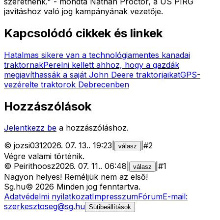
szeretnénk." - mondta Nathan Proctor, a US PIRG
javításhoz való jog kampányának vezetője.
Kapcsolódó cikkek és linkek
Hatalmas sikere van a technológiamentes kanadai
traktornak
Perelni kellett ahhoz, hogy a gazdák
megjavíthassák a saját John Deere traktorjaikat
GPS-
vezérelte traktorok Debrecenben
Hozzászólások
Jelentkezz be
a hozzászóláshoz.
©
jozsi031
2026. 07. 13.
.
19:23
|
|
#
2
válasz
Végre valami történik.
©
Peirithoosz
2026. 07. 11.
.
06:48
|
|
#
1
válasz
Nagyon helyes! Reméljük nem az első!
Sg
.hu
©
2026
Minden jog fenntartva.
Adatvédelmi nyilatkozat
Impresszum
Fórum
E-mail:
szerkesztoseg@sg.hu
Sütibeállítások