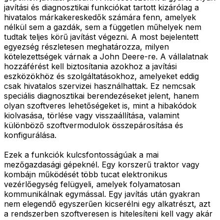
javítási és diagnosztikai funkciókat tartott kizárólag a
hivatalos márkakereskedők számára fenn, amelyek
nélkül sem a gazdák, sem a független műhelyek nem
tudtak teljes körű javítást végezni. A most bejelentett
egyezség részletesen meghatározza, milyen
kötelezettségek várnak a John Deere-re. A vállalatnak
hozzáférést kell biztosítania azokhoz a javítási
eszközökhöz és szolgáltatásokhoz, amelyeket eddig
csak hivatalos szervizei használhattak. Ez nemcsak
speciális diagnosztikai berendezéseket jelent, hanem
olyan szoftveres lehetőségeket is, mint a hibakódok
kiolvasása, törlése vagy visszaállítása, valamint
különböző szoftvermodulok összepárosítása és
konfigurálása.
Ezek a funkciók kulcsfontosságúak a mai
mezőgazdasági gépeknél. Egy korszerű traktor vagy
kombájn működését több tucat elektronikus
vezérlőegység felügyeli, amelyek folyamatosan
kommunikálnak egymással. Egy javítás után gyakran
nem elegendő egyszerűen kicserélni egy alkatrészt, azt
a rendszerben szoftveresen is hitelesíteni kell vagy akár