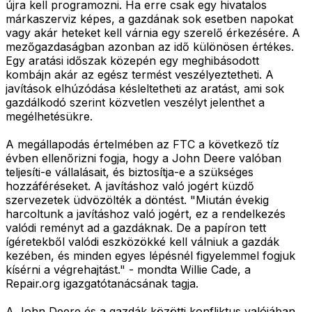
újra kell programozni. Ha erre csak egy hivatalos
márkaszerviz képes, a gazdának sok esetben napokat
vagy akár heteket kell várnia egy szerelő érkezésére. A
mezőgazdaságban azonban az idő különösen értékes.
Egy aratási időszak közepén egy meghibásodott
kombájn akár az egész termést veszélyeztetheti. A
javítások elhúzódása késleltetheti az aratást, ami sok
gazdálkodó szerint közvetlen veszélyt jelenthet a
megélhetésükre.
A megállapodás értelmében az FTC a következő tíz
évben ellenőrizni fogja, hogy a John Deere valóban
teljesíti-e vállalásait, és biztosítja-e a szükséges
hozzáféréseket. A javításhoz való jogért küzdő
szervezetek üdvözölték a döntést. "Miután évekig
harcoltunk a javításhoz való jogért, ez a rendelkezés
valódi reményt ad a gazdáknak. De a papíron tett
ígéretekből valódi eszközökké kell válniuk a gazdák
kezében, és minden egyes lépésnél figyelemmel fogjuk
kísérni a végrehajtást." - mondta Willie Cade, a
Repair.org igazgatótanácsának tagja.
A John Deere és a gazdák közötti konfliktus valójában