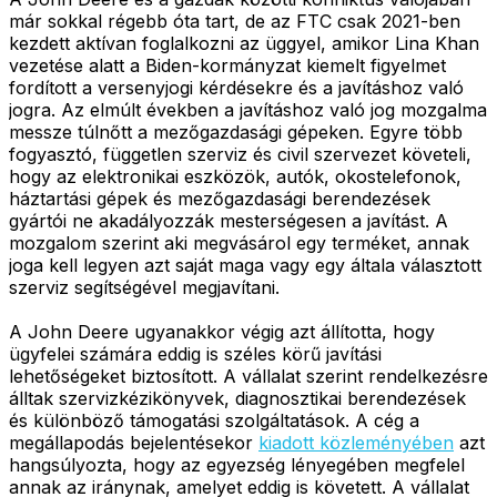
már sokkal régebb óta tart, de az FTC csak 2021-ben
kezdett aktívan foglalkozni az üggyel, amikor Lina Khan
vezetése alatt a Biden-kormányzat kiemelt figyelmet
fordított a versenyjogi kérdésekre és a javításhoz való
jogra. Az elmúlt években a javításhoz való jog mozgalma
messze túlnőtt a mezőgazdasági gépeken. Egyre több
fogyasztó, független szerviz és civil szervezet követeli,
hogy az elektronikai eszközök, autók, okostelefonok,
háztartási gépek és mezőgazdasági berendezések
gyártói ne akadályozzák mesterségesen a javítást. A
mozgalom szerint aki megvásárol egy terméket, annak
joga kell legyen azt saját maga vagy egy általa választott
szerviz segítségével megjavítani.
A John Deere ugyanakkor végig azt állította, hogy
ügyfelei számára eddig is széles körű javítási
lehetőségeket biztosított. A vállalat szerint rendelkezésre
álltak szervizkézikönyvek, diagnosztikai berendezések
és különböző támogatási szolgáltatások. A cég a
megállapodás bejelentésekor
kiadott közleményében
azt
hangsúlyozta, hogy az egyezség lényegében megfelel
annak az iránynak, amelyet eddig is követett. A vállalat