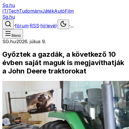
Sg.hu
IT/Tech
Tudomány
Játék
Autó
Film
Sg.hu
·
fórum
·
RSS
·
hírlevél
·
·
...
Menü
SG.hu
·
2026. július 9.
Győztek a gazdák, a következő 10
évben saját maguk is megjavíthatják
a John Deere traktorokat