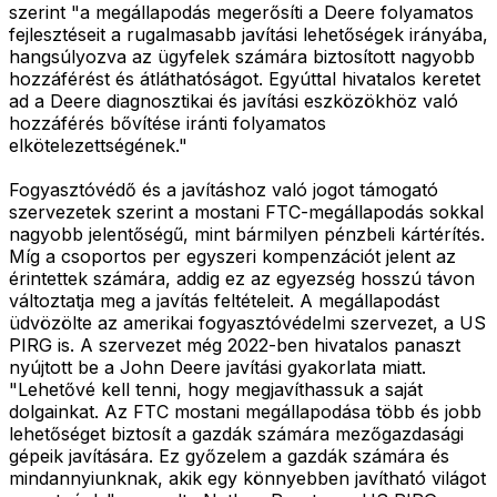
szerint "a megállapodás megerősíti a Deere folyamatos
fejlesztéseit a rugalmasabb javítási lehetőségek irányába,
hangsúlyozva az ügyfelek számára biztosított nagyobb
hozzáférést és átláthatóságot. Egyúttal hivatalos keretet
ad a Deere diagnosztikai és javítási eszközökhöz való
hozzáférés bővítése iránti folyamatos
elkötelezettségének."
Fogyasztóvédő és a javításhoz való jogot támogató
szervezetek szerint a mostani FTC-megállapodás sokkal
nagyobb jelentőségű, mint bármilyen pénzbeli kártérítés.
Míg a csoportos per egyszeri kompenzációt jelent az
érintettek számára, addig ez az egyezség hosszú távon
változtatja meg a javítás feltételeit. A megállapodást
üdvözölte az amerikai fogyasztóvédelmi szervezet, a US
PIRG is. A szervezet még 2022-ben hivatalos panaszt
nyújtott be a John Deere javítási gyakorlata miatt.
"Lehetővé kell tenni, hogy megjavíthassuk a saját
dolgainkat. Az FTC mostani megállapodása több és jobb
lehetőséget biztosít a gazdák számára mezőgazdasági
gépeik javítására. Ez győzelem a gazdák számára és
mindannyiunknak, akik egy könnyebben javítható világot